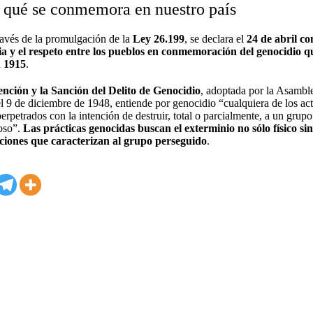
 qué se conmemora en nuestro país
ravés de la promulgación de la
Ley 26.199
, se declara el
24 de abril co
cia y el respeto entre los pueblos en conmemoración del genocidio q
n 1915
.
nción y la Sanción del Delito de Genocidio
, adoptada por la Asambl
 9 de diciembre de 1948, entiende por genocidio “cualquiera de los ac
rpetrados con la intención de destruir, total o parcialmente, a un grupo
ioso”.
Las prácticas genocidas buscan el exterminio no sólo físico si
aciones que caracterizan al grupo perseguido
.