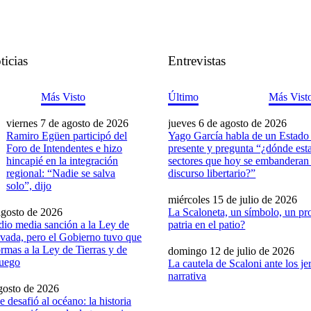
ticias
Entrevistas
Más Visto
Último
Más Vist
viernes 7 de agosto de 2026
jueves 6 de agosto de 2026
Ramiro Egüen participó del
Yago García habla de un Estado
Foro de Intendentes e hizo
presente y pregunta “¿dónde est
hincapié en la integración
sectores que hoy se embanderan 
regional: “Nadie se salva
discurso libertario?”
solo”, dijo
miércoles 15 de julio de 2026
agosto de 2026
La Scaloneta, un símbolo, un pro
dio media sanción a la Ley de
patria en el patio?
vada, pero el Gobierno tuvo que
formas a la Ley de Tierras y de
domingo 12 de julio de 2026
Fuego
La cautela de Scaloni ante los je
narrativa
gosto de 2026
 desafió al océano: la historia