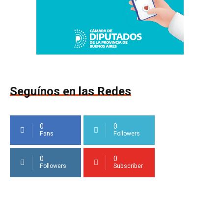
Seguínos en las Redes
0
0
Fans
Followers
0
0
Followers
Subscriber