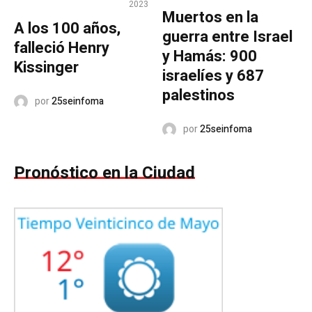
2023
Muertos en la
A los 100 años,
guerra entre Israel
falleció Henry
y Hamás: 900
Kissinger
israelíes y 687
palestinos
por
25seinfoma
por
25seinfoma
Pronóstico en la Ciudad