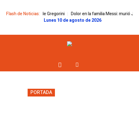
de Gregorini
Flash de Noticias:
Dolor en la familia Messi: murió Jorge, el padre de Lionel,
Lunes 10 de agosto de 2026
PORTADA
sábado 8 de agosto de 2026
0
Tras el receso
invernal, el HCD