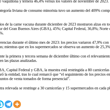
e vaquillona y ternera 46,4% versus los valores de noviembre de 2023.
categoría liviana de consumo minorista tuvo un aumento del 409% com
ios de la carne vacuna durante diciembre de 2023 mostraron alzas en to
ur del Gran Buenos Aires (GBA), 45%; Capital Federal, 36,8%; Nort
1%.
erencias durante el último mes de 2023: los precios variaron 47,9% con
rías; mientras que en los supermercados se observa un aumento de 25,3%
rante la primera y tercera semana de diciembre último con el relevamien
n las plazas analizadas.
, Capital Federal y GBA, la muestra está restringida a 80 carnicerías
ró la entidad, tras lo cual remarcó que “el seguimiento de los precios e
untos de venta tomados de forma presencial”.
a relevada se restringe a 30 carnicerías y 15 supermercados en cada p