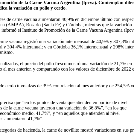
Promoción de la Carne Vacuna Argentina (Ipcva). Contemplan difer
dica la variación en pollo y cerdo.
cortes de carne vacuna aumentaron 40,9% en diciembre último con respec
tana (AMBA), Rosario (Santa Fe) y Córdoba, mientras que la variación
, informó el Instituto de Promoción de la Carne Vacuna Argentina (Ipcv
arne vacuna registró una variación intermensual de 40,9% y 307,3% int
l y 304,4% interanual; y en Córdoba 36,1% intermensual y 298% inter
anismo.
nalizadas, el precio del pollo fresco mostró una variación de 21,7% en
o al mes anterior, y comparando con los valores de diciembre de 2022 e
o de cerdo tuvo alzas de 39% con relación al mes anterior y de 254,5% v
 precisa que “en los puntos de venta que atienden en barrios de nivel
s de la carne vacuna tuvieron una variación de 36,8%”, “en los que
ioeconómico medio, 41,7%”, y “en aquellos que atienden al nivel
ios aumentaron 41,7%”.
ategorías de hacienda, la carne de novillito mostró variaciones en sus p