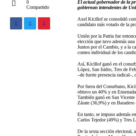
El actual gobernador de la p
0
Compartido
gobiernan intendentes de Uni
Axel Kicillof se consolidó com
candidato más votado de la pro
Unión por la Patria fue entonc
elección que tuvo además una e
Juntos por el Cambio, y a la ca
conteo individual de los candi
Así, Kicillof ganó en el conu
López, San Isidro, Tres de Feb
–de fuerte presencia radical–, 
Por fuera del Conurbano, Kici
obtuvo un 40% y en Ensenada, 
También ganó en San Vicente 
Zárate (36,9%) y en Baradero
En tanto, se impuso además 
Carlos Tejedor (49%) y Tres 
De la sexta sección electoral,