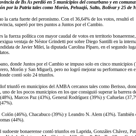
rovincia de Bs As perdió en 5 municipios del conurbano y en comuna
ón por la Patria tales como Morón, Pehuajó, Salto, Bolívar y 25 de 
o la carta fuerte del peronismo. Con el 36,64% de los votos, resultó el
vincia, superó por tres puntos a Juntos por el Cambio.
es la fuerza política con mayor caudal de votos en territorio bonaerense
xigua ventaja de Néstor Grindetti por sobre Diego Santilli en la intern
ndidata de Javier Milei, la diputada Carolina Píparo, en el segundo luga
datos.
rbano, donde Juntos por el Cambio se impuso solo en cinco municipios 
rero, Morón y San Miguel), pero no logró mejorar su performance en el
donde contó solo 24 triunfos.
llof triunfó en municipios del AMBA cercanos tales como Berisso, don
uno de los pocos municipios en los que consiguió superar la barrera d
(48%), Marcos Paz (43%), General Rodríguez (39%) y Cañuelas (37,7
 (47%).
en Colón (46%), Chacabuco (39%) y Leandro N. Alem (43%). También 
Lomas (44%).
 al sudoeste bonaerense contó triunfos en Laprida, Gonzáles Chávez, Pa