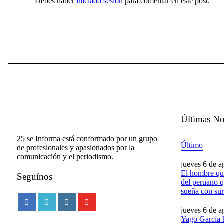
Debes haber
iniciado sesión
para comentar en este post.
Últimas No
25 se Informa está conformado por un grupo
Último
de profesionales y apasionados por la
comunicación y el periodismo.
jueves 6 de a
El hombre que
Seguínos
del peruano q
sueña con sur
jueves 6 de a
Yago García 