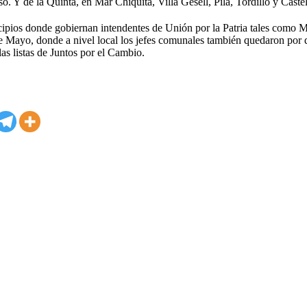
 Y de la Quinta, en Mar Chiquita, Villa Gesell, Pila, Tordillo y Castel
ipios donde gobiernan intendentes de Unión por la Patria tales como 
de Mayo, donde a nivel local los jefes comunales también quedaron por 
las listas de Juntos por el Cambio.