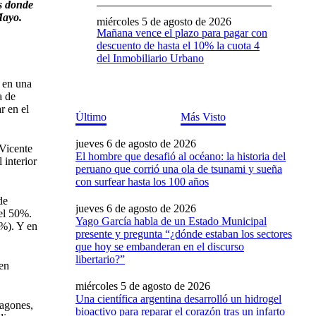
s donde
Mayo.
miércoles 5 de agosto de 2026
Mañana vence el plazo para pagar con
descuento de hasta el 10% la cuota 4
del Inmobiliario Urbano
, en una
a de
r en el
Último
Más Visto
jueves 6 de agosto de 2026
(Vicente
El hombre que desafió al océano: la historia del
 interior
peruano que corrió una ola de tsunami y sueña
con surfear hasta los 100 años
de
jueves 6 de agosto de 2026
el 50%.
Yago García habla de un Estado Municipal
%). Y en
presente y pregunta “¿dónde estaban los sectores
que hoy se embanderan en el discurso
libertario?”
en
miércoles 5 de agosto de 2026
Una científica argentina desarrolló un hidrogel
tagones,
bioactivo para reparar el corazón tras un infarto