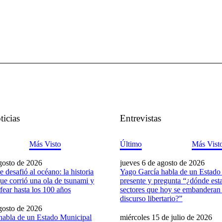
ticias
Entrevistas
Más Visto
Último
Más Vist
gosto de 2026
jueves 6 de agosto de 2026
 desafió al océano: la historia
Yago García habla de un Estado
ue corrió una ola de tsunami y
presente y pregunta “¿dónde est
fear hasta los 100 años
sectores que hoy se embanderan 
discurso libertario?”
gosto de 2026
habla de un Estado Municipal
miércoles 15 de julio de 2026