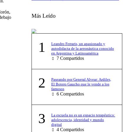
li.
Morón,
Más Leído
debajo
1
Leandro Ferraris, un apasionado y
autodidacta de la aeronáutica conocido
en Argentina y Latinoamérica
7
Compartidos
2
Paseando por General Alvear: Ardiles,
El Botero Gaucho que le vende a los
famosos
6
Compartidos
3
La escuela no es un espacio terapéutico:
adolescencia, identidad y mundo
digital
4
Compartidos