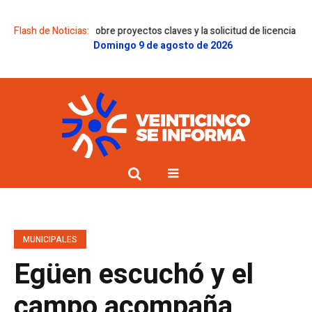
menes sobre proyectos claves y la solicitud de licencia de Gregorini
Flash de Noticias:
Do
Domingo 9 de agosto de 2026
MUNICIPALES
Egüen escuchó y el
campo acompaña