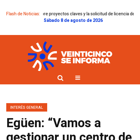
ámenes sobre proyectos claves y la solicitud de licencia de Gregorini
Flash de Noticias:
D
Sábado 8 de agosto de 2026
INTERÉS GENERAL
Egüen: “Vamos a
gestionar un centro de