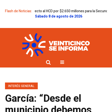
un nuevo proyecto al HCD por $2.650 millones para la Secundaria 8
Flash de Noticias:
Ram
Sábado 8 de agosto de 2026
INTERÉS GENERAL
García: “Desde el
municipio debemos