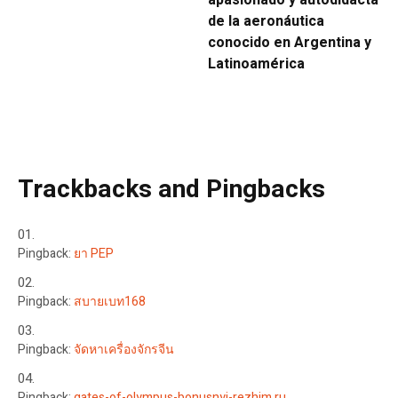
de la aeronáutica
conocido en Argentina y
Latinoamérica
Trackbacks and Pingbacks
Pingback:
ยา PEP
Pingback:
สบายเบท168
Pingback:
จัดหาเครื่องจักรจีน
Pingback:
gates-of-olympus-bonusnyj-rezhim.ru