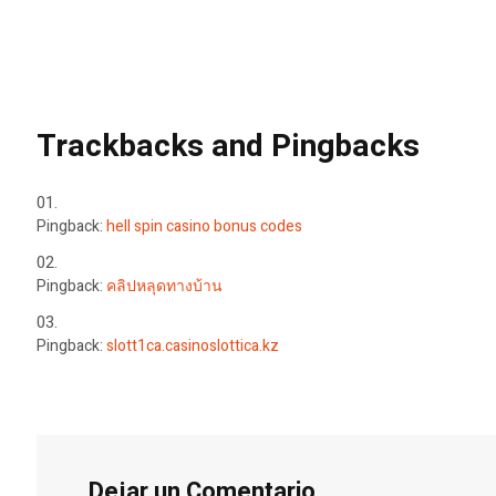
Trackbacks and Pingbacks
Pingback:
hell spin casino bonus codes
Pingback:
คลิปหลุดทางบ้าน
Pingback:
slott1ca.casinoslottica.kz
Dejar un Comentario