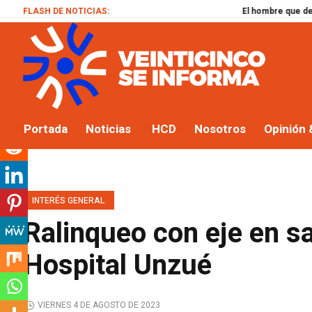
FLASH DE NOTICIAS:
El hombre que desafió al océano:
Portada
Noticias
HCD
Nosotros
Opinión 
INTERÉS GENERAL
Ralinqueo con eje en sa
Hospital Unzué
VIERNES 4 DE AGOSTO DE 2023