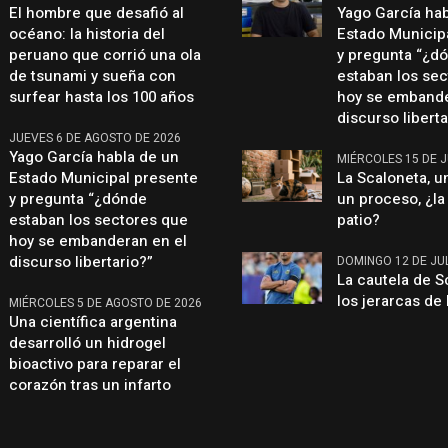
El hombre que desafió al
Yago García ha
océano: la historia del
Estado Municip
peruano que corrió una ola
y pregunta “¿d
de tsunami y sueña con
estaban los se
surfear hasta los 100 años
hoy se embande
discurso liberta
JUEVES 6 DE AGOSTO DE 2026
Yago García habla de un
MIÉRCOLES 15 DE J
Estado Municipal presente
La Scaloneta, u
y pregunta “¿dónde
un proceso, ¿la 
estaban los sectores que
patio?
hoy se embanderan en el
discurso libertario?”
DOMINGO 12 DE JUL
La cautela de S
los jerarcas de 
MIÉRCOLES 5 DE AGOSTO DE 2026
Una científica argentina
desarrolló un hidrogel
bioactivo para reparar el
corazón tras un infarto