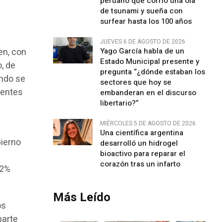
peruano que corrió una ola
de tsunami y sueña con
surfear hasta los 100 años
JUEVES 6 DE AGOSTO DE 2026
Yago García habla de un
en, con
Estado Municipal presente y
, de
pregunta “¿dónde estaban los
ando se
sectores que hoy se
dentes
embanderan en el discurso
libertario?”
MIÉRCOLES 5 DE AGOSTO DE 2026
Una científica argentina
bierno
desarrolló un hidrogel
bioactivo para reparar el
corazón tras un infarto
,2%
Más Leído
os
parte