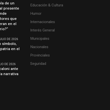
bla de un
Educación & Cultura
al presente
ónde
Humor
ctores que
Internacionales
ran en el
rio?”
Interés General
Municipales
ULIO DE 2026
n símbolo,
Nacionales
patria en el
Provinciales
Seguridad
IO DE 2026
caloni ante
la narrativa