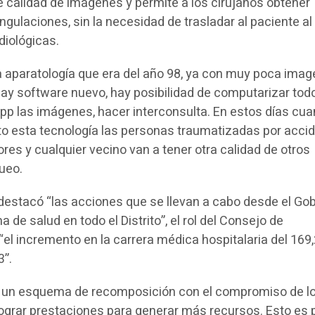
e calidad de imágenes y permite a los cirujanos obtener
gulaciones, sin la necesidad de trasladar al paciente al
diológicas.
aparatología que era del año 98, ya con muy poca imag
ay software nuevo, hay posibilidad de computarizar todo
pp las imágenes, hacer interconsulta. En estos días cu
o esta tecnología las personas traumatizadas por acci
res y cualquier vecino van a tener otra calidad de otros
queo.
estacó “las acciones que se llevan a cabo desde el Go
a de salud en todo el Distrito”, el rol del Consejo de
“el incremento en la carrera médica hospitalaria del 169
3”.
 un esquema de recomposición con el compromiso de l
lograr prestaciones para generar más recursos. Esto es 