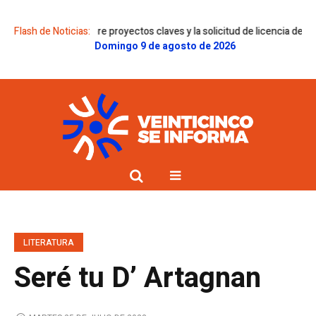
enes sobre proyectos claves y la solicitud de licencia de Gregorini
Flash de Noticias:
Dol
Domingo 9 de agosto de 2026
LITERATURA
Seré tu D’ Artagnan