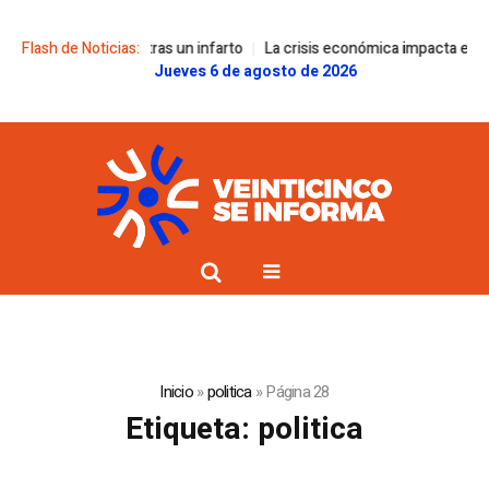
o
Flash de Noticias:
La crisis económica impacta en los jóvenes de barrios populares y e
Jueves 6 de agosto de 2026
Inicio
»
politica
»
Página 28
Etiqueta:
politica