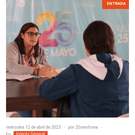
ENTRADA
miércoles 12 de abril de 2023
por
25seinfoma
Interés General
En