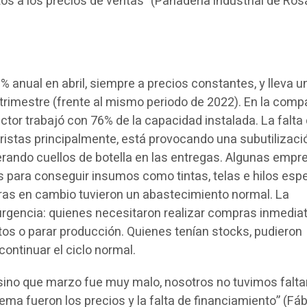
s a los precios de ventas” (Panadería industrial de Rosa
 anual en abril, siempre a precios constantes, y lleva u
atrimestre (frente al mismo periodo de 2022). En la comp
ctor trabajó con 76% de la capacidad instalada. La falta
ristas principalmente, está provocando una subutilizaci
nerando cuellos de botella en las entregas. Algunas empr
para conseguir insumos como tintas, telas e hilos esp
ras en cambio tuvieron un abastecimiento normal. La
 urgencia: quienes necesitaron realizar compras inmedia
tos o parar producción. Quienes tenían stocks, pudieron
ontinuar el ciclo normal.
, sino que marzo fue muy malo, nosotros no tuvimos falt
ema fueron los precios y la falta de financiamiento” (Fáb