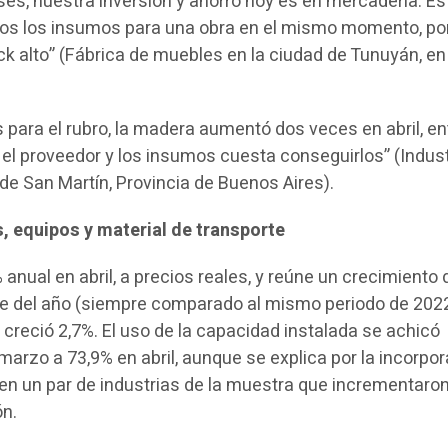
es, nuestra inversión y ahorro hoy es en mercadería. Es
dos los insumos para una obra en el mismo momento, por
 alto” (Fábrica de muebles en la ciudad de Tunuyán, en
 para el rubro, la madera aumentó dos veces en abril, en
l proveedor y los insumos cuesta conseguirlos” (Indust
de San Martín, Provincia de Buenos Aires).
, equipos y material de transporte
 anual en abril, a precios reales, y reúne un crecimiento 
re del año (siempre comparado al mismo periodo de 2022
creció 2,7%. El uso de la capacidad instalada se achicó
arzo a 73,9% en abril, aunque se explica por la incorpo
n un par de industrias de la muestra que incrementaro
ón.