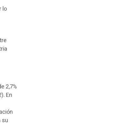
 lo
tre
ria
de 2,7%
). En
ración
n su