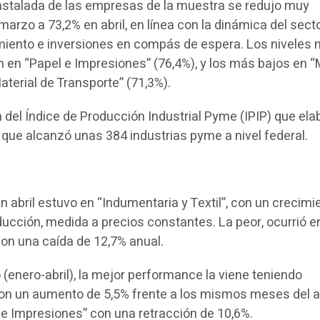
instalada de las empresas de la muestra se redujo muy
arzo a 73,2% en abril, en línea con la dinámica del secto
miento e inversiones en compás de espera. Los niveles
 en “Papel e Impresiones” (76,4%), y los más bajos en “
aterial de Transporte” (71,3%).
 del Índice de Producción Industrial Pyme (IPIP) que ela
ue alcanzó unas 384 industrias pyme a nivel federal.
 abril estuvo en “Indumentaria y Textil”, con un crecimi
ducción, medida a precios constantes. La peor, ocurrió e
con una caída de 12,7% anual.
(enero-abril), la mejor performance la viene teniendo
con un aumento de 5,5% frente a los mismos meses del 
l e Impresiones” con una retracción de 10,6%.