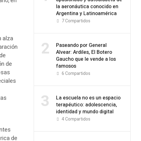
rio, en
la aeronáutica conocido en
Argentina y Latinoamérica
7
Compartidos
n alza
2
Paseando por General
aración
Alvear: Ardiles, El Botero
 de
Gaucho que le vende a los
ón de
famosos
esas
6
Compartidos
eciales
3
tas
La escuela no es un espacio
terapéutico: adolescencia,
identidad y mundo digital
4
Compartidos
antes
rica de