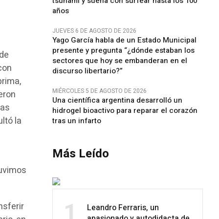
tsunami y sueña con surfear hasta los 100
años
JUEVES 6 DE AGOSTO DE 2026
Yago García habla de un Estado Municipal
presente y pregunta “¿dónde estaban los
 de
sectores que hoy se embanderan en el
con
discurso libertario?”
prima,
MIÉRCOLES 5 DE AGOSTO DE 2026
eron
Una científica argentina desarrolló un
Las
hidrogel bioactivo para reparar el corazón
ltó la
tras un infarto
r
Más Leído
tuvimos
1
sferir
Leandro Ferraris, un
apasionado y autodidacta de