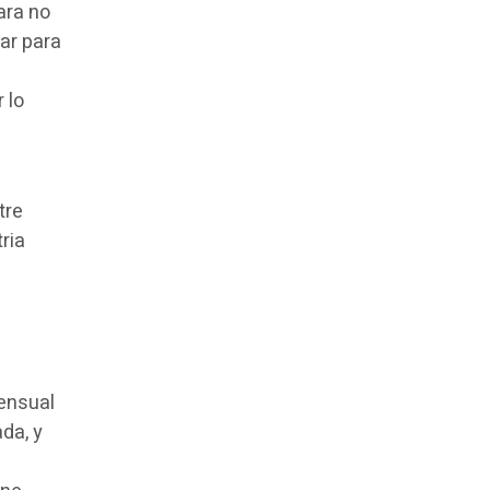
ara no
ar para
 lo
tre
ria
mensual
da, y