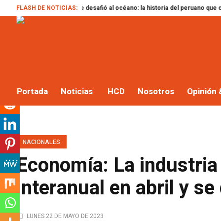
 hombre que desafió al océano: la historia del peruano que corrió una ola de 
FLASH DE NOTICIAS:
Portada
Noticias
HCD
Nosotros
Opinión 
NACIONALES
Economía: La industria
interanual en abril y s
LUNES 22 DE MAYO DE 2023