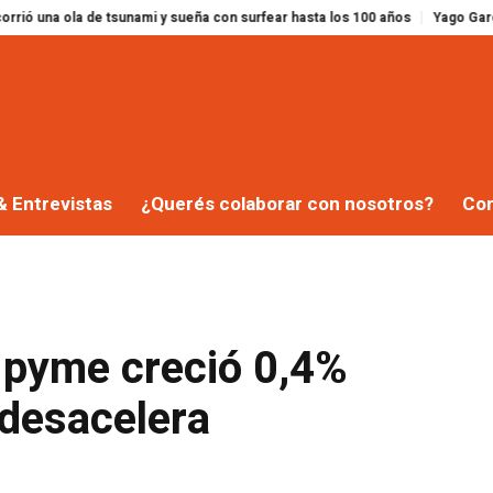
tsunami y sueña con surfear hasta los 100 años
Yago García habla de un Es
& Entrevistas
¿Querés colaborar con nosotros?
Co
 pyme creció 0,4%
e desacelera