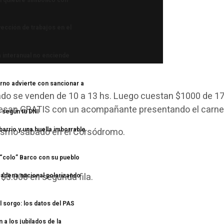
yección de trabajos en el
 inició a principios de enero
a interanual no enciende
rno advierte con sancionar a
do se venden de 10 a 13 hs. Luego cuestan $1000 de 17
gresan GRATIS con un acompañante presentando el carne
 según tu DNI
 barrio y una huella imborrable
 mismo sábado en el Corsódromo.
l “colo” Barco con su pueblo
 $3.000 en segunda fila.
 cadena nacional polarizando
l sorgo: los datos del PAS
a los jubilados de la