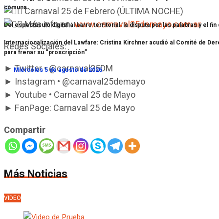
comuna
Carnaval 25 de Febrero (ÚLTIMA NOCHE)
Más info en:
www.carnaval25demayo.com.ar
Del espectáculo digital al barro territorial: la disputa por las palabras y el fin
Internacionalización del Lawfare: Cristina Kirchner acudió al Comité de 
Redes Sociales:
para frenar su “proscripción”
► Twitter • @carnaval25DM
Miércoles 5 de agosto de 2026
► Instagram • @carnaval25demayo
► Youtube • Carnaval 25 de Mayo
► FanPage: Carnaval 25 de Mayo
Compartir
Más Noticias
VIDEO