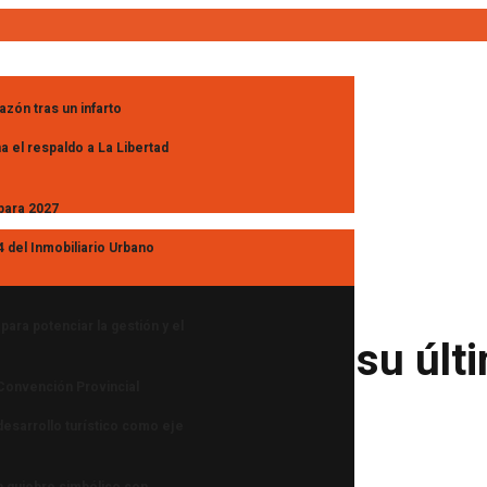
azón tras un infarto
a el respaldo a La Libertad
 para 2027
 del Inmobiliario Urbano
ara potenciar la gestión y el
yo se prepara para su últ
 Convención Provincial
 desarrollo turístico como eje
un quiebre simbólico con