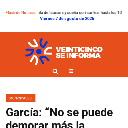
e corrió una ola de tsunami y sueña con surfear hasta los 100 años
Flash de Noticias:
Yag
Viernes 7 de agosto de 2026
MUNICIPALES
García: “No se puede
demorar más la