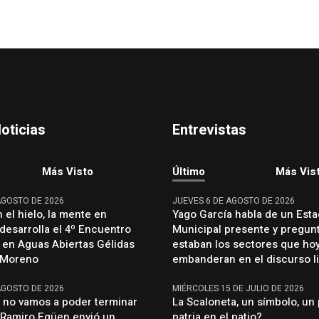
oticias
Entrevistas
Más Visto
Último
Más Vis
AGOSTO DE 2026
JUEVES 6 DE AGOSTO DE 2026
 el hielo, la mente en
Yago García habla de un Est
 desarrolla el 4º Encuentro
Municipal presente y pregun
 en Aguas Abiertas Gélidas
estaban los sectores que ho
o Moreno
embanderan en el discurso li
AGOSTO DE 2026
MIÉRCOLES 15 DE JULIO DE 2026
, no vamos a poder terminar
La Scaloneta, un símbolo, un 
: Ramiro Egüen envió un
patria en el patio?