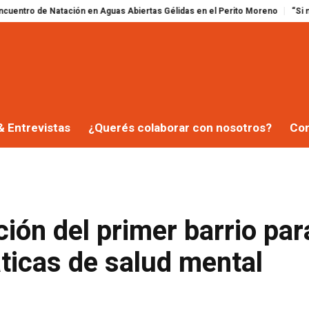
e Natación en Aguas Abiertas Gélidas en el Perito Moreno
“Si no votan, no 
& Entrevistas
¿Querés colaborar con nosotros?
Co
ción del primer barrio par
ticas de salud mental