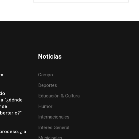
Noticias
to
Campo
Deportes
ado
Educación & Cultura
ta “¿dónde
y se
Humor
bertario?”
Internacionales
Interés General
proceso, ¿la
Municipales