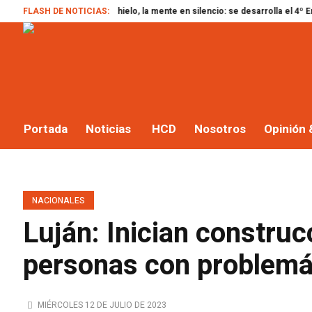
El cuerpo en el hielo, la mente en silencio: se desarrolla el 4º Encuentro d
FLASH DE NOTICIAS:
Portada
Noticias
HCD
Nosotros
Opinión 
NACIONALES
Luján: Inician construc
personas con problemá
MIÉRCOLES 12 DE JULIO DE 2023