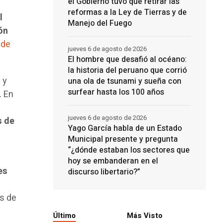
el Gobierno tuvo que retirar las
reformas a la Ley de Tierras y de
l
Manejo del Fuego
ón
 de
jueves 6 de agosto de 2026
El hombre que desafió al océano:
la historia del peruano que corrió
 y
una ola de tsunami y sueña con
surfear hasta los 100 años
. En
jueves 6 de agosto de 2026
s de
Yago García habla de un Estado
Municipal presente y pregunta
“¿dónde estaban los sectores que
hoy se embanderan en el
es
discurso libertario?”
es de
Último
Más Visto