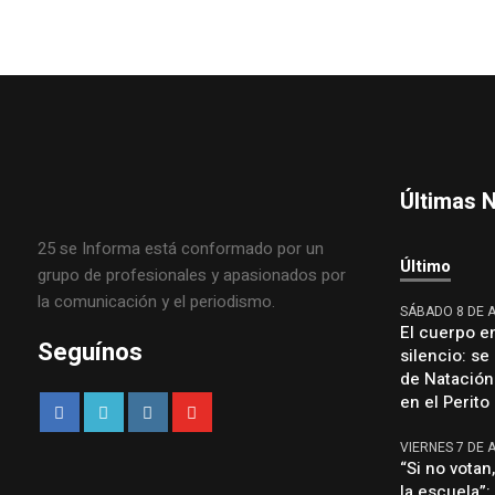
Últimas N
25 se Informa está conformado por un
Último
grupo de profesionales y apasionados por
la comunicación y el periodismo.
SÁBADO 8 DE 
El cuerpo en
Seguínos
silencio: se
de Natación
en el Perit
VIERNES 7 DE 
“Si no votan
la escuela”