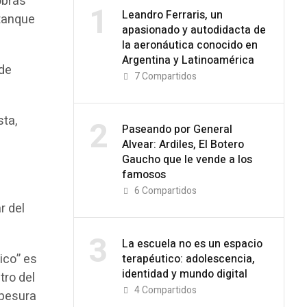
obras
1
Leandro Ferraris, un
 tanque
apasionado y autodidacta de
la aeronáutica conocido en
Argentina y Latinoamérica
nde
7
Compartidos
sta,
2
Paseando por General
Alvear: Ardiles, El Botero
Gaucho que le vende a los
famosos
6
Compartidos
r del
3
La escuela no es un espacio
ico” es
terapéutico: adolescencia,
identidad y mundo digital
tro del
4
Compartidos
spesura