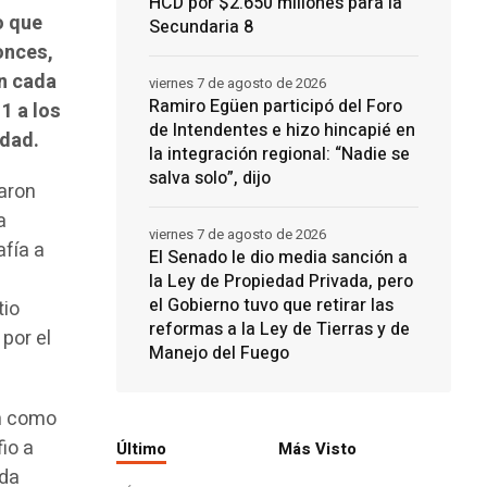
HCD por $2.650 millones para la
o que
Secundaria 8
onces,
en cada
viernes 7 de agosto de 2026
Ramiro Egüen participó del Foro
1 a los
de Intendentes e hizo hincapié en
idad.
la integración regional: “Nadie se
salva solo”, dijo
aron
a
viernes 7 de agosto de 2026
afía a
El Senado le dio media sanción a
la Ley de Propiedad Privada, pero
el Gobierno tuvo que retirar las
tio
reformas a la Ley de Tierras y de
por el
Manejo del Fuego
an como
io a
Último
Más Visto
ada