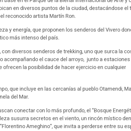
 base en el Parque de la Bienal Internacional de Arte y 
ubican en diversos puntos de la ciudad, destacándose el
 el reconocido artista Martín Ron.
za y energía, que proponen los senderos del Vivero do
tico más intenso del país.
con diversos senderos de trekking, uno que surca la co
no acompañando el cauce del arroyo, junto a estaciones
ofrecen la posibilidad de hacer ejercicio en cualquier
, que incluye en las cercanías al pueblo Otamendi, Ma
ela del Mar.
buscan conectar con lo más profundo, el “Bosque Energét
leza susurra secretos en el viento, un rincón místico den
“Florentino Ameghino”, que invita a perderse entre su e