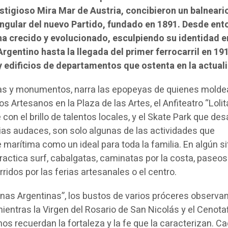
estigioso Mira Mar de Austria, concibieron un balneari
 angular del nuevo Partido, fundado en 1891. Desde ent
 ha crecido y evolucionado, esculpiendo su identidad 
Argentino hasta la llegada del primer ferrocarril en 191
y edificios de departamentos que ostenta en la actual
zas y monumentos, narra las epopeyas de quienes molde
los Artesanos en la Plaza de las Artes, el Anfiteatro “Lolit
con el brillo de talentos locales, y el Skate Park que des
ias audaces, son solo algunas de las actividades que
 marítima como un ideal para toda la familia. En algún si
ractica surf, cabalgatas, caminatas por la costa, paseos 
idos por las ferias artesanales o el centro.
vinas Argentinas”, los bustos de varios próceres observ
ientras la Virgen del Rosario de San Nicolás y el Cenotaf
os recuerdan la fortaleza y la fe que la caracterizan. C