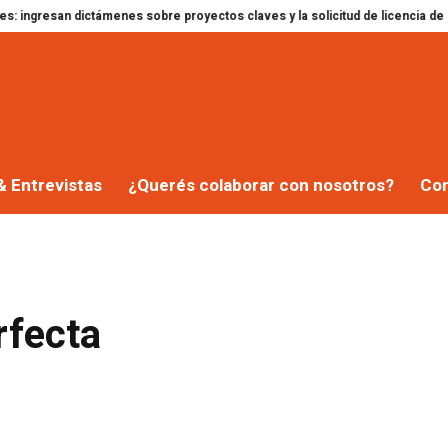
ctámenes sobre proyectos claves y la solicitud de licencia de Gregorini
Do
& Entrevistas
¿Querés colaborar con nosotros?
Co
rfecta