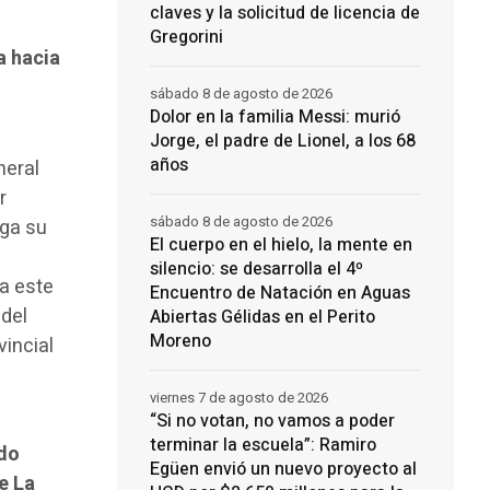
claves y la solicitud de licencia de
Gregorini
a hacia
sábado 8 de agosto de 2026
Dolor en la familia Messi: murió
Jorge, el padre de Lionel, a los 68
años
neral
r
sábado 8 de agosto de 2026
ega su
El cuerpo en el hielo, la mente en
silencio: se desarrolla el 4º
ta este
Encuentro de Natación en Aguas
 del
Abiertas Gélidas en el Perito
Moreno
vincial
viernes 7 de agosto de 2026
“Si no votan, no vamos a poder
terminar la escuela”: Ramiro
ado
Egüen envió un nuevo proyecto al
e La