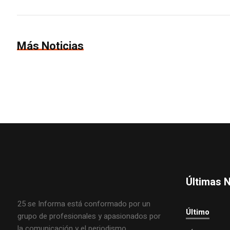
Más Noticias
Últimas N
25 se Informa está conformado por un
Último
grupo de profesionales y apasionados por
la comunicación y el periodismo.