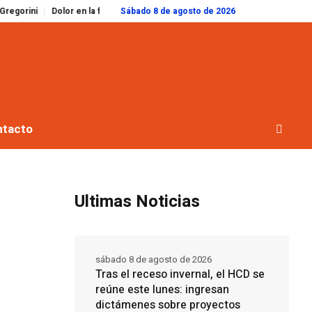
lor en la familia Messi: murió Jorge, el padre de Lionel, a los 68 años
Sábado 8 de agosto de 2026
El c
ntacto
Ultimas Noticias
sábado 8 de agosto de 2026
Tras el receso invernal, el HCD se
reúne este lunes: ingresan
dictámenes sobre proyectos