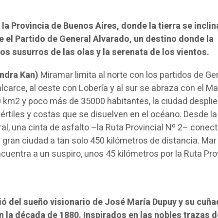
 la Provincia de Buenos Aires, donde la tierra se inclin
de el Partido de General Alvarado, un destino donde la
los susurros de las olas y la serenata de los vientos.
andra Kan)
Miramar limita al norte con los partidos de Ge
carce, al oeste con Lobería y al sur se abraza con el Ma
 km2 y poco más de 35000 habitantes, la ciudad despli
értiles y costas que se disuelven en el océano. Desde la
l, una cinta de asfalto –la Ruta Provincial Nº 2– conec
la gran ciudad a tan solo 450 kilómetros de distancia. Mar
encuentra a un suspiro, unos 45 kilómetros por la Ruta Pro
ció del sueño visionario de José María Dupuy y su cuñ
n la década de 1880. Inspirados en las nobles trazas d