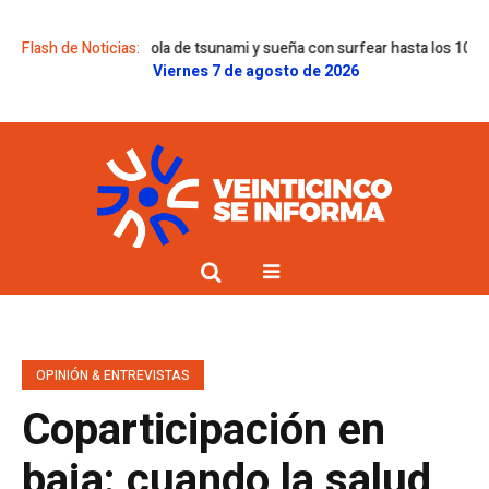
corrió una ola de tsunami y sueña con surfear hasta los 100 años
Flash de Noticias:
Yago 
Viernes 7 de agosto de 2026
OPINIÓN & ENTREVISTAS
Coparticipación en
baja: cuando la salud