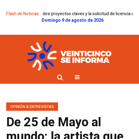
menes sobre proyectos claves y la solicitud de licencia de Gregorini
Flash de Noticias:
Do
Domingo 9 de agosto de 2026
OPINIÓN & ENTREVISTAS
De 25 de Mayo al
mundo: la artista que