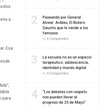
, 7
 solos.
2
Paseando por General
uena a
Alvear: Ardiles, El Botero
Gaucho que le vende a los
famosos
6
Compartidos
ar. Esa
3
La escuela no es un espacio
desde
terapéutico: adolescencia,
identidad y mundo digital
4
Compartidos
ida”,
4
Había
“Los debates con respeto
nos pueden llevar al
n para
progreso de 25 de Mayo”