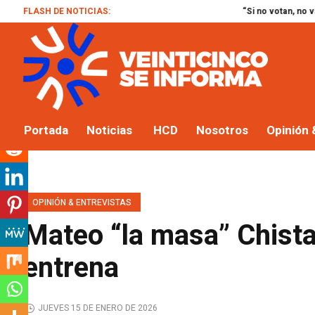
FLASH DE NOTICIAS:
“Si no votan, no vamos a poder terminar la
Portada
Noticias
HCD
Nosotros
Opinión 
OPINIÓN & ENTREVISTAS
Mateo “la masa” Chista
entrena
JUEVES 15 DE ENERO DE 2026