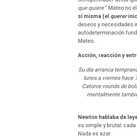
que quiere”
. Mateo no e
sí misma (el
querer
inic
deseos y necesidades in
autodeterminación funda
Mateo.
Acción, reacción y ent
Su día arranca temprano
lunes a viernes hace 
Catorce rounds de bols
mentalmente también
Newton hablaba de leye
es simple y brutal: cada
Nada es azar.