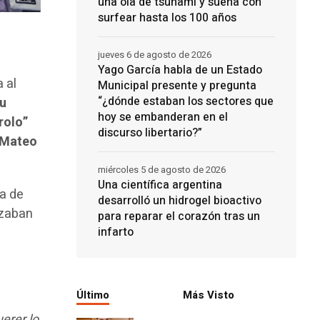
una ola de tsunami y sueña con
surfear hasta los 100 años
jueves 6 de agosto de 2026
Yago García habla de un Estado
 al
Municipal presente y pregunta
“¿dónde estaban los sectores que
Su
hoy se embanderan en el
rolo”
discurso libertario?”
. Mateo
miércoles 5 de agosto de 2026
Una científica argentina
ba de
desarrolló un hidrogel bioactivo
ezaban
para reparar el corazón tras un
infarto
Último
Más Visto
erer lo