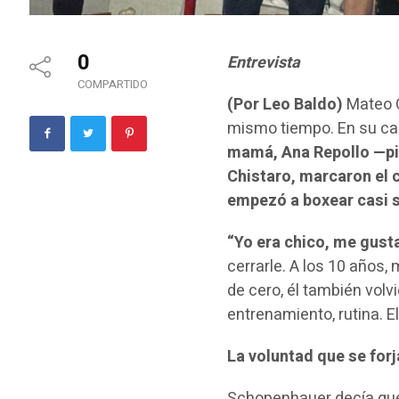
0
Entrevista
COMPARTIDO
(Por Leo Baldo)
Mateo C
mismo tiempo. En su cas
mamá, Ana Repollo —pio
Chistaro, marcaron el 
empezó a boxear casi s
“Yo era chico, me gusta
cerrarle. A los 10 años
de cero, él también vol
entrenamiento, rutina. E
La voluntad que se forj
Schopenhauer decía q