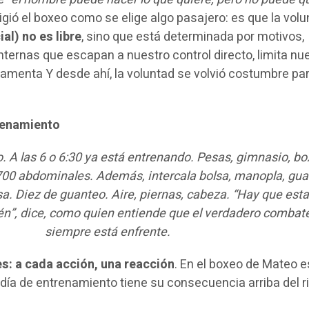
ligió el boxeo como se elige algo pasajero: es que la vol
ial) no es libre
, sino que está determinada por motivos,
ternas que escapan a nuestro control directo, limita nu
menta Y desde ahí, la voluntad se volvió costumbre pa
renamiento
. A las 6 o 6:30 ya está entrenando. Pesas, gimnasio, bo
700 abdominales. Además, intercala bolsa, manopla, gua
a. Diez de guanteo. Aire, piernas, cabeza. “Hay que esta
”, dice, como quien entiende que el verdadero combat
siempre está enfrente.
s: a cada acción, una reacción
. En el boxeo de Mateo e
 día de entrenamiento tiene su consecuencia arriba del r