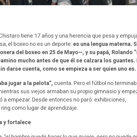
histaro tiene 17 años y una herencia que pesa y empuja
a, el boxeo no es un deporte:
es una lengua materna. 
nera del boxeo en 25 de Mayo—, y su papá, Rolando “
camino mucho antes de que él se calzara los guantes
in darse cuenta, como se empieza a ser quien uno es.
ba jugar a la pelota”,
cuenta. Pero el fútbol no termina
, mientras sus viejos armaban su propio gimnasio y emp
vió a empezar. Desde entonces no paró: exhibiciones,
l ring como lugar de aprendizaje.
a y fortalece
ue
“el hombre puede hacer lo que quiere, pero no puede qu