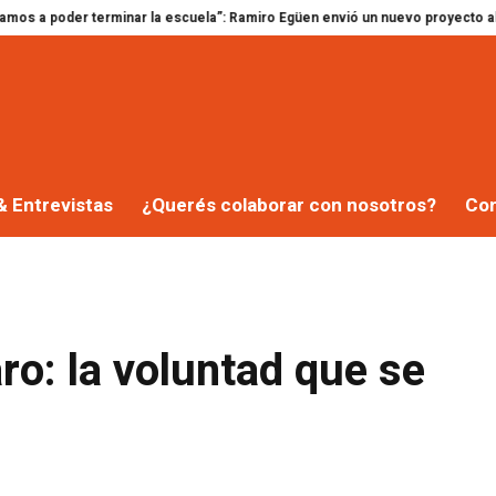
 escuela”: Ramiro Egüen envió un nuevo proyecto al HCD por $2.650 millones 
& Entrevistas
¿Querés colaborar con nosotros?
Co
ro: la voluntad que se