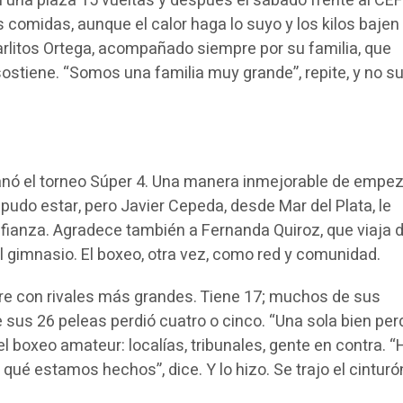
 una plaza 15 vueltas y después el sábado frente al CEF
s comidas, aunque el calor haga lo suyo y los kilos bajen
rlitos Ortega, acompañado siempre por su familia, que
sostiene. “Somos una familia muy grande”, repite, y no s
ganó el torneo Súper 4. Una manera inmejorable de empez
pudo estar, pero Javier Cepeda, desde Mar del Plata, le
fianza. Agradece también a Fernanda Quiroz, que viaja 
l gimnasio. El boxeo, otra vez, como red y comunidad.
re con rivales más grandes. Tiene 17; muchos de sus
sus 26 peleas perdió cuatro o cinco. “Una sola bien perd
del boxeo amateur: localías, tribunales, gente en contra. “
 qué estamos hechos”, dice. Y lo hizo. Se trajo el cinturó