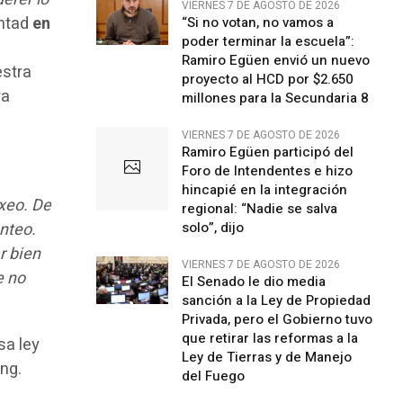
VIERNES 7 DE AGOSTO DE 2026
untad
en
“Si no votan, no vamos a
poder terminar la escuela”:
Ramiro Egüen envió un nuevo
estra
proyecto al HCD por $2.650
ra
millones para la Secundaria 8
VIERNES 7 DE AGOSTO DE 2026
Ramiro Egüen participó del
Foro de Intendentes e hizo
hincapié en la integración
xeo. De
regional: “Nadie se salva
nteo.
solo”, dijo
r bien
VIERNES 7 DE AGOSTO DE 2026
e no
El Senado le dio media
sanción a la Ley de Propiedad
Privada, pero el Gobierno tuvo
que retirar las reformas a la
sa ley
Ley de Tierras y de Manejo
ing.
del Fuego