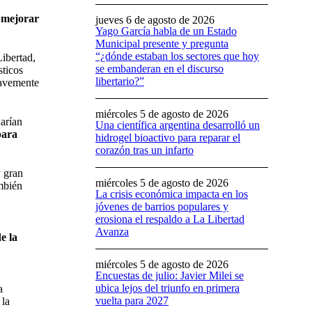
e
mejorar
jueves 6 de agosto de 2026
Yago García habla de un Estado
Municipal presente y pregunta
“¿dónde estaban los sectores que hoy
Libertad,
se embanderan en el discurso
sticos
libertario?”
ravemente
miércoles 5 de agosto de 2026
arían
Una científica argentina desarrolló un
para
hidrogel bioactivo para reparar el
corazón tras un infarto
y gran
miércoles 5 de agosto de 2026
ambién
La crisis económica impacta en los
jóvenes de barrios populares y
erosiona el respaldo a La Libertad
Avanza
e la
miércoles 5 de agosto de 2026
Encuestas de julio: Javier Milei se
ubica lejos del triunfo en primera
a
vuelta para 2027
 la