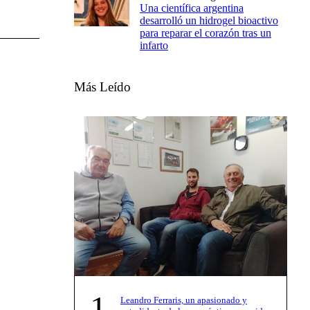
Una científica argentina
desarrolló un hidrogel bioactivo
para reparar el corazón tras un
infarto
Más Leído
1
Leandro Ferraris, un apasionado y