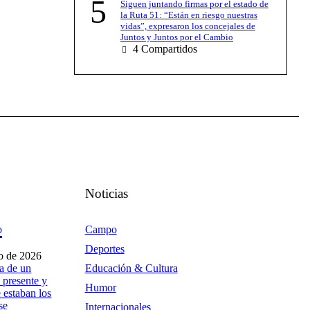
5
Siguen juntando firmas por el estado de
la Ruta 51: “Están en riesgo nuestras
vidas”, expresaron los concejales de
Juntos y Juntos por el Cambio
4
Compartidos
Noticias
o
Campo
Deportes
to de 2026
a de un
Educación & Cultura
 presente y
Humor
 estaban los
se
Internacionales