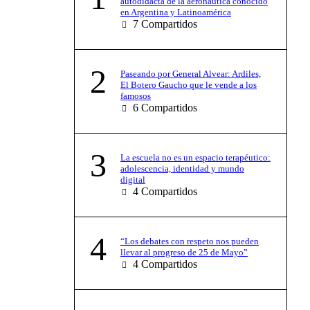
autodidacta de la aeronáutica conocido
en Argentina y Latinoamérica
7
Compartidos
2
Paseando por General Alvear: Ardiles,
El Botero Gaucho que le vende a los
famosos
6
Compartidos
3
La escuela no es un espacio terapéutico:
adolescencia, identidad y mundo
digital
4
Compartidos
4
“Los debates con respeto nos pueden
llevar al progreso de 25 de Mayo”
4
Compartidos