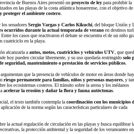
rovincia de Buenos Aires presentó un
proyecto de ley
para prohibir la
izados en las playas de la costa atlántica bonaerense, con el objetivo d
y proteger el ambiente costero
.
r los senadores
Sergio Vargas y Carlos Kikuchi
, del bloque Unión y 
es ocurridos durante la actual temporada de verano
en destinos turí
. Entre los casos que reactivaron el debate se encuentra el de un niño g
n cuatriciclo en la playa.
ión alcanzaría a
autos, motos, cuatriciclos y vehículos UTV
, que qued
nde hoy pueden circular libremente, y su uso quedaría restringido
solo 
de seguridad, mantenimiento o prestación de servicios públicos
.
a argumentan que la presencia de vehículos de motor en áreas donde ha
un
riesgo permanente para familias, niños y personas mayores
, y t
bre los ecosistemas costeros. El tránsito sobre la arena y los médanos
 a
acelerar la erosión y dañar la flora y fauna autóctonas
.
ncial, el texto también contempla la
coordinación con los municipios d
 aplicación de la norma según las características particulares de cada
bre la actual regulación de circulación en las playas y busca equilibrar l
ecreativas, la protección ambiental y la seguridad de los veraneantes en