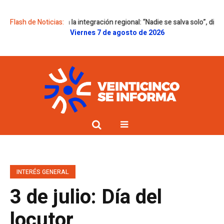
incapié en la integración regional: “Nadie se salva solo”, dijo
Flash de Noticias:
El Sena
Viernes 7 de agosto de 2026
INTERÉS GENERAL
3 de julio: Día del
locutor