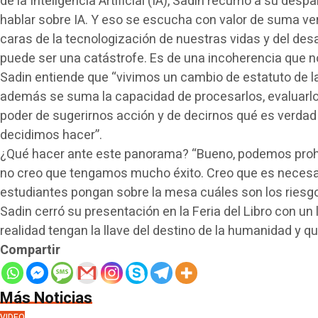
de la Inteligencia Artificial (IA), Sadin recurrió a su des
hablar sobre IA. Y eso se escucha con valor de suma ver
caras de la tecnologización de nuestras vidas y del des
puede ser una catástrofe. Es de una incoherencia que no
Sadin entiende que “vivimos un cambio de estatuto de la
además se suma la capacidad de procesarlos, evaluarlo
poder de sugerirnos acción y de decirnos qué es verdad y
decidimos hacer”.
¿Qué hacer ante este panorama? “Bueno, podemos prohib
no creo que tengamos mucho éxito. Creo que es necesario m
estudiantes pongan sobre la mesa cuáles son los riesgos 
Sadin cerró su presentación en la Feria del Libro con un
realidad tengan la llave del destino de la humanidad y q
Compartir
Más Noticias
VIDEO