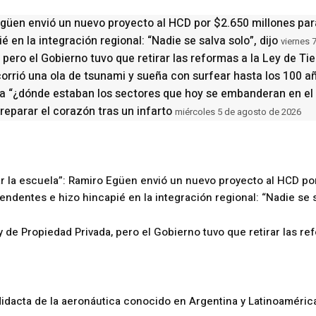
Egüen envió un nuevo proyecto al HCD por $2.650 millones par
 en la integración regional: “Nadie se salva solo”, dijo
viernes 
 pero el Gobierno tuvo que retirar las reformas a la Ley de Ti
corrió una ola de tsunami y sueña con surfear hasta los 100 a
a “¿dónde estaban los sectores que hoy se embanderan en el d
 reparar el corazón tras un infarto
miércoles 5 de agosto de 2026
ar la escuela”: Ramiro Egüen envió un nuevo proyecto al HCD por
endentes e hizo hincapié en la integración regional: “Nadie se sa
y de Propiedad Privada, pero el Gobierno tuvo que retirar las re
didacta de la aeronáutica conocido en Argentina y Latinoaméric