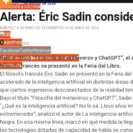
Nacionales
Viernes 7 de agosto de 2026
EDUCACIÓN & CULTURA
Provinciales
Alerta: Éric Sadin cons
Portada
Seguridad
MARTES 16 DE MAYO DE 2023
MARTES 16 DE MAYO DE 2023
HCD
0
Nosotros
COMPARTIDO
Opinión & Entrevistas
Facebook
Twitter
Pinterest
¿Querés colaborar con nosotros?
Bajo el título “Filosofía del metaverso y ChatGPT”, el 
Contacto
filósofo francés se presentó en la Feria del Libro.
El filósofo francés Éric Sadin se presentó en la Feria de
acelerado de la inteligencia artificial en distintas áre
que ciertos ingenieros desconectados de la realidad ten
Bajo el título “Filosofía del metaverso y ChatGPT”, Sad
“¿Qué es la inteligencia artificial? No lo sé. Llevo años
estremecedor”, analizó el autor de La inteligencia artific
Negra. En esa misma línea, marcó en qué medida la llegad
las tecnologías dotadas de capacidad de habla se cons