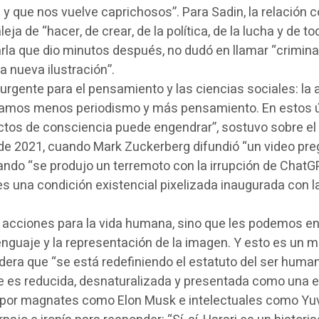
 que nos vuelve caprichosos”. Para Sadin, la relación co
leja de “hacer, de crear, de la política, de la lucha y de 
harla que dio minutos después, no dudó en llamar “crimin
a nueva ilustración”.
urgente para el pensamiento y las ciencias sociales: la 
itamos menos periodismo y más pensamiento. En estos 
ectos de consciencia puede engendrar”, sostuvo sobre el 
de 2021, cuando Mark Zuckerberg difundió “un video pre
ando “se produjo un terremoto con la irrupción de ChatGP
ay es una condición existencial pixelizada inaugurada con
 acciones para la vida humana, sino que les podemos enc
guaje y la representación de la imagen. Y esto es un m
era que “se está redefiniendo el estatuto del ser humano
e es reducida, desnaturalizada y presentada como una evo
 por magnates como Elon Musk e intelectuales como Yuval