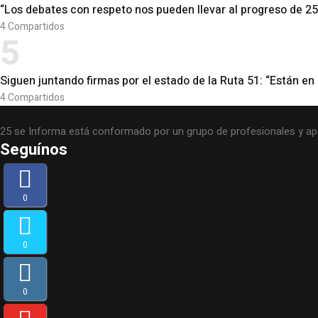
“Los debates con respeto nos pueden llevar al progreso de 2
4
Compartidos
5
Siguen juntando firmas por el estado de la Ruta 51: “Están en
4
Compartidos
25 se Informa está conformado por un grupo de profesionales y ap
Seguínos
0
0
0