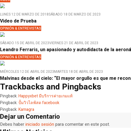
LUNES 12 DE MARZO DE 2018
SÁBADO 18 DE MARZO DE 2023
Video de Prueba
OPINIÓN & ENTREVISTAS
SÁBADO 15 DE ABRIL DE 2023
VIERNES 21 DE ABRIL DE 2023
Leandro Ferraris, un apasionado y autodidacta de la aeron
OPINIÓN & ENTREVISTAS
MIÉRCOLES 12 DE ABRIL DE 2023
MARTES 18 DE ABRIL DE 2023
Malvinas desde el cielo: “El mayor orgullo es que me rec
Trackbacks and Pingbacks
Pingback:
Happyxbet มีบริการค่ายเกมแท้
Pingback:
ปั้มวิวไลฟ์สด facebook
Pingback:
Kamagra
Dejar un Comentario
Debes haber
iniciado sesión
para comentar en este post.