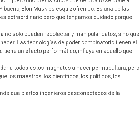
riador… ¡pero uno prehistórico! que de pronto se pone a
Y bueno, Elon Musk es esquizofrénico. Es una de las
ne es extraordinario pero que tengamos cuidado porque
ya no solo pueden recolectar y manipular datos, sino que
acer. Las tecnologías de poder combinatorio tienen el
 tiene un efecto performático, influye en aquello que
ndar a todos estos magnates a hacer permacultura, pero
 los maestros, los científicos, los políticos, los
ponde que ciertos ingenieros desconectados de la