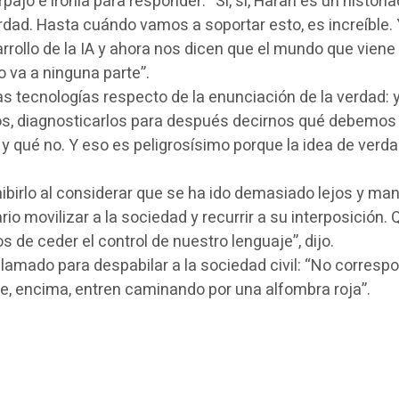
parpajo e ironía para responder: “Sí, sí, Harari es un histo
dad. Hasta cuándo vamos a soportar esto, es increíble. 
arrollo de la IA y ahora nos dicen que el mundo que vie
 va a ninguna parte”.
s tecnologías respecto de la enunciación de la verdad: 
s, diagnosticarlos para después decirnos qué debemos h
 qué no. Y eso es peligrosísimo porque la idea de verdad
irlo al considerar que se ha ido demasiado lejos y ma
ovilizar a la sociedad y recurrir a su interposición. Que
de ceder el control de nuestro lenguaje”, dijo.
 llamado para despabilar a la sociedad civil: “No corres
ue, encima, entren caminando por una alfombra roja”.