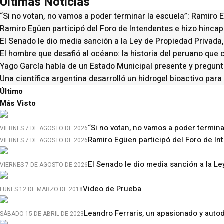
Ultimas Noticias
“Si no votan, no vamos a poder terminar la escuela”: Ramiro 
Ramiro Egüen participó del Foro de Intendentes e hizo hincapié
El Senado le dio media sanción a la Ley de Propiedad Privada,
El hombre que desafió al océano: la historia del peruano que 
Yago García habla de un Estado Municipal presente y pregunt
Una científica argentina desarrolló un hidrogel bioactivo para
Último
Más Visto
“Si no votan, no vamos a poder termin
VIERNES 7 DE AGOSTO DE 2026
Ramiro Egüen participó del Foro de Int
VIERNES 7 DE AGOSTO DE 2026
El Senado le dio media sanción a la Le
VIERNES 7 DE AGOSTO DE 2026
Video de Prueba
LUNES 12 DE MARZO DE 2018
Leandro Ferraris, un apasionado y auto
SÁBADO 15 DE ABRIL DE 2023