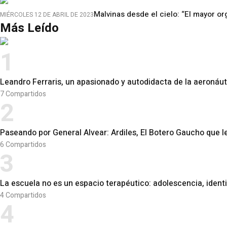
Malvinas desde el cielo: “El mayor 
MIÉRCOLES 12 DE ABRIL DE 2023
Más Leído
1
Leandro Ferraris, un apasionado y autodidacta de la aeronáu
7
Compartidos
2
Paseando por General Alvear: Ardiles, El Botero Gaucho que 
6
Compartidos
3
La escuela no es un espacio terapéutico: adolescencia, ident
4
Compartidos
4