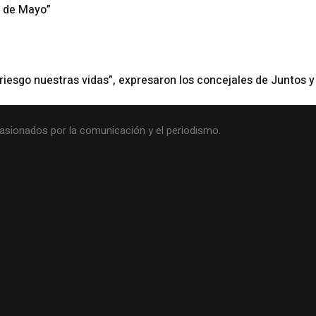
5 de Mayo”
 riesgo nuestras vidas”, expresaron los concejales de Juntos 
asionados por la comunicación y el periodismo.