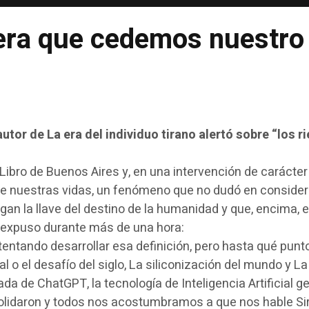
idera que cedemos nuestr
autor de La era del individuo tirano alertó sobre “los r
l Libro de Buenos Aires y, en una intervención de carácte
as de nuestras vidas, un fenómeno que no dudó en conside
gan la llave del destino de la humanidad y que, encima, 
in expuso durante más de una hora:
 intentando desarrollar esa definición, pero hasta qué pu
ial o el desafío del siglo, La siliconización del mundo y L
a de ChatGPT, la tecnología de Inteligencia Artificial g
olidaron y todos nos acostumbramos a que nos hable Sir