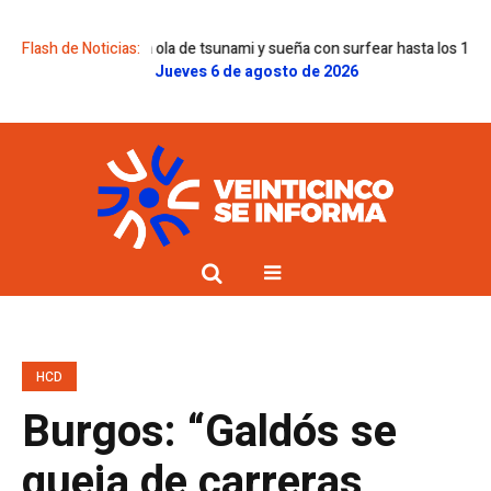
corrió una ola de tsunami y sueña con surfear hasta los 100 años
Flash de Noticias:
Yago 
Jueves 6 de agosto de 2026
HCD
Burgos: “Galdós se
queja de carreras