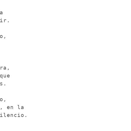


ir.

o,

ra,

que

s.

o,

, en la

ilencio.