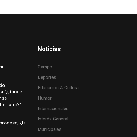
Noticias
to
Campo
Deportes
ado
Educación & Cultura
ta “¿dónde
y se
Humor
bertario?”
Internacionales
Interés General
proceso, ¿la
Municipales