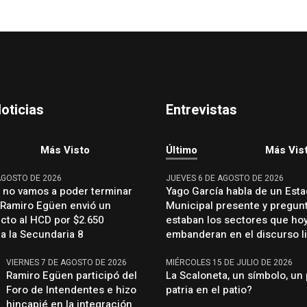
oticias
Entrevistas
Más Visto
Último
Más Vis
AGOSTO DE 2026
JUEVES 6 DE AGOSTO DE 2026
, no vamos a poder terminar
Yago García habla de un Est
: Ramiro Egüen envió un
Municipal presente y pregun
cto al HCD por $2.650
estaban los sectores que ho
a la Secundaria 8
embanderan en el discurso li
VIERNES 7 DE AGOSTO DE 2026
MIÉRCOLES 15 DE JULIO DE 2026
Ramiro Egüen participó del
La Scaloneta, un símbolo, un 
Foro de Intendentes e hizo
patria en el patio?
hincapié en la integración