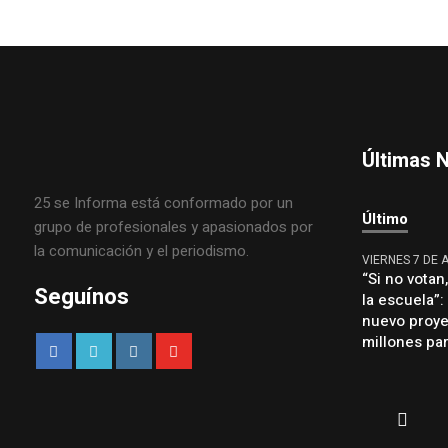
Últimas N
25 se Informa está conformado por un
Último
grupo de profesionales y apasionados por
la comunicación y el periodismo.
VIERNES 7 DE 
“Si no votan
Seguínos
la escuela”
nuevo proye
millones par