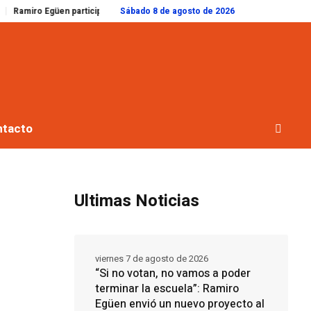
en participó del Foro de Intendentes e hizo hincapié en la integración regiona
Sábado 8 de agosto de 2026
ntacto
Ultimas Noticias
viernes 7 de agosto de 2026
“Si no votan, no vamos a poder
terminar la escuela”: Ramiro
Egüen envió un nuevo proyecto al