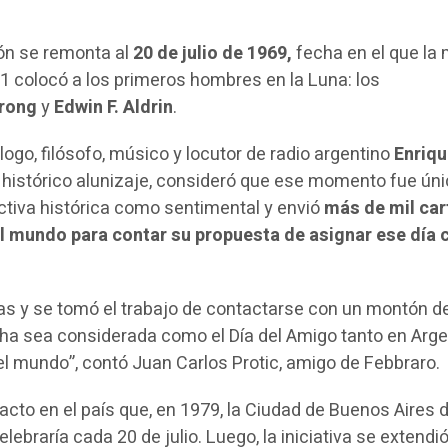
ión se remonta al
20 de julio de 1969,
fecha en el que la 
 colocó a los primeros hombres en la Luna: los
trong
y
Edwin F. Aldrin
.
logo, filósofo, músico y locutor de radio argentino
Enriq
el histórico alunizaje, consideró que ese momento fue ún
tiva histórica como sentimental y envió
más de mil car
l mundo para contar su propuesta de asignar ese día
s y se tomó el trabajo de contactarse con un montón d
cha sea considerada como el Día del Amigo tanto en Arge
l mundo”, contó Juan Carlos Protic, amigo de Febbraro.
mpacto en el país que, en 1979, la Ciudad de Buenos Aires 
lebraría cada 20 de julio. Luego, la iniciativa se extendió