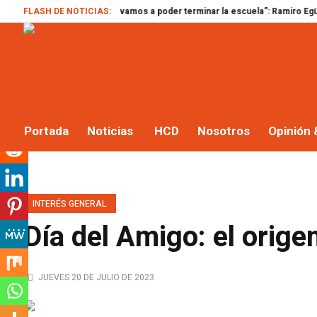
“Si no votan, no vamos a poder terminar la escuela”: Ramiro Egüen envió un 
FLASH DE NOTICIAS:
Portada
Noticias
HCD
Nosotros
Opinión 
INTERÉS GENERAL
Día del Amigo: el orige
JUEVES 20 DE JULIO DE 2023