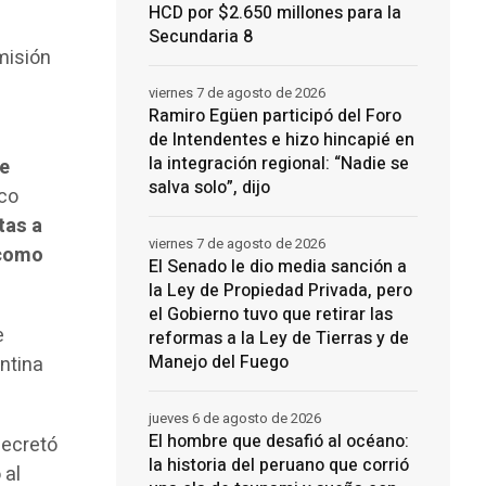
HCD por $2.650 millones para la
Secundaria 8
misión
viernes 7 de agosto de 2026
Ramiro Egüen participó del Foro
de Intendentes e hizo hincapié en
la integración regional: “Nadie se
ue
salva solo”, dijo
ico
tas a
viernes 7 de agosto de 2026
 como
El Senado le dio media sanción a
la Ley de Propiedad Privada, pero
el Gobierno tuvo que retirar las
e
reformas a la Ley de Tierras y de
Manejo del Fuego
ntina
jueves 6 de agosto de 2026
El hombre que desafió al océano:
decretó
la historia del peruano que corrió
 al