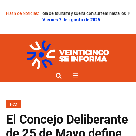
ue corrió una ola de tsunami y sueña con surfear hasta los 100 años
Flash de Noticias:
Ya
Viernes 7 de agosto de 2026
HCD
El Concejo Deliberante
de 25 de Mayo define