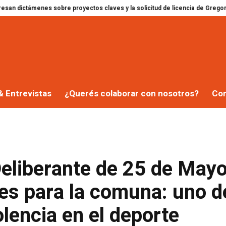
nes sobre proyectos claves y la solicitud de licencia de Gregorini
Dolor e
& Entrevistas
¿Querés colaborar con nosotros?
Co
Deliberante de 25 de May
es para la comuna: uno d
olencia en el deporte