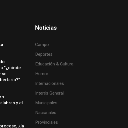
Noticias
to
Campo
Deportes
ado
Educación & Cultura
ta “¿dónde
y se
Humor
bertario?”
Internacionales
Interés General
rro
palabras y el
Municipales
Nacionales
Provinciales
proceso, ¿la