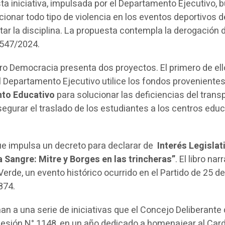
sta iniciativa, impulsada por el Departamento Ejecutivo, 
ncionar todo tipo de violencia en los eventos deportivos d
tar la disciplina. La propuesta contempla la derogación d
3547/2024.
Pro Democracia presenta dos proyectos. El primero de ell
 Departamento Ejecutivo utilice los fondos provenientes
nto Educativo
para solucionar las deficiencias del trans
asegurar el traslado de los estudiantes a los centros edu
e impulsa un decreto para declarar de
Interés Legislat
a Sangre: Mitre y Borges en las trincheras”
. El libro narr
a Verde, un evento histórico ocurrido en el Partido de 25 
874.
n a una serie de iniciativas que el Concejo Deliberante
esión N° 1148, en un año dedicado a homenajear al Car