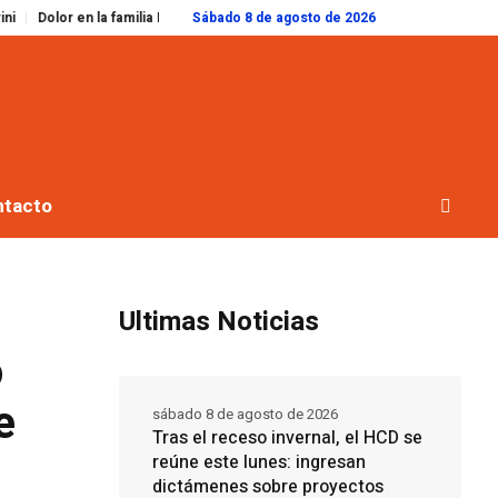
n la familia Messi: murió Jorge, el padre de Lionel, a los 68 años
Sábado 8 de agosto de 2026
El cuerpo
ntacto
Ultimas Noticias
o
e
sábado 8 de agosto de 2026
Tras el receso invernal, el HCD se
reúne este lunes: ingresan
dictámenes sobre proyectos