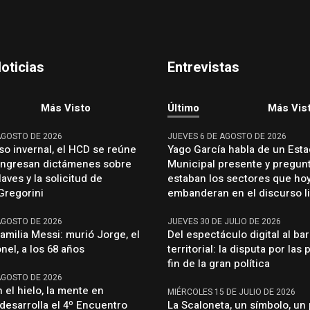
oticias
Entrevistas
Más Visto
Último
Más Vis
AGOSTO DE 2026
JUEVES 6 DE AGOSTO DE 2026
so invernal, el HCD se reúne
Yago García habla de un Est
 ingresan dictámenes sobre
Municipal presente y pregun
aves y la solicitud de
estaban los sectores que ho
Gregorini
embanderan en el discurso li
AGOSTO DE 2026
JUEVES 30 DE JULIO DE 2026
familia Messi: murió Jorge, el
Del espectáculo digital al ba
nel, a los 68 años
territorial: la disputa por las 
fin de la gran política
AGOSTO DE 2026
 el hielo, la mente en
MIÉRCOLES 15 DE JULIO DE 2026
 desarrolla el 4º Encuentro
La Scaloneta, un símbolo, un 