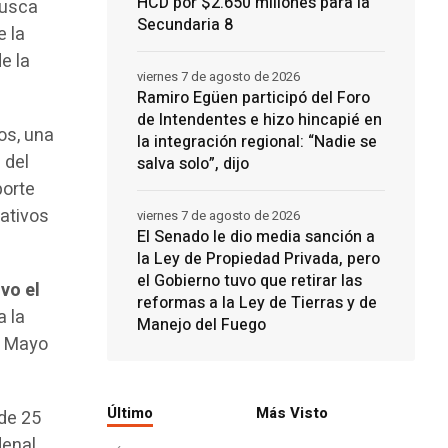
HCD por $2.650 millones para la
busca
Secundaria 8
e la
e la
viernes 7 de agosto de 2026
Ramiro Egüen participó del Foro
de Intendentes e hizo hincapié en
os, una
la integración regional: “Nadie se
 del
salva solo”, dijo
porte
cativos
viernes 7 de agosto de 2026
El Senado le dio media sanción a
la Ley de Propiedad Privada, pero
el Gobierno tuvo que retirar las
ivo el
reformas a la Ley de Tierras y de
a la
Manejo del Fuego
de Mayo
Último
Más Visto
 de 25
denal