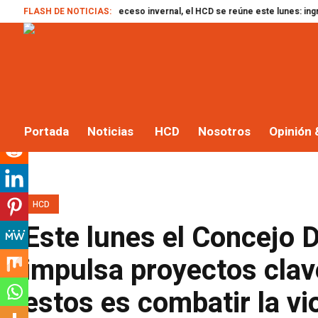
FLASH DE NOTICIAS:
Tras el receso invernal, el HCD se reúne este lunes: ingresan dictáme
Portada
Noticias
HCD
Nosotros
Opinión 
HCD
Este lunes el Concejo 
impulsa proyectos clav
estos es combatir la vi