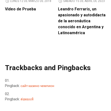
LUNES 12 DE MARZO DE 2018
SÁBADO 15 DE ABRIL DE 2023
Video de Prueba
Leandro Ferraris, un
apasionado y autodidacta
de la aeronáutica
conocido en Argentina y
Latinoamérica
Trackbacks and Pingbacks
Pingback:
сайт казино чемпион
Pingback:
ต่อผมแท้