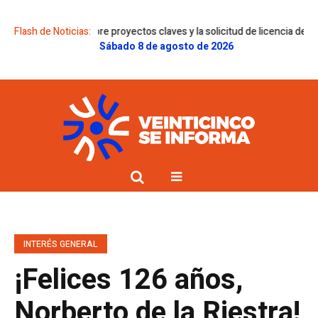
menes sobre proyectos claves y la solicitud de licencia de Gregorini
Flash de Noticias:
Do
Sábado 8 de agosto de 2026
INTERÉS GENERAL
¡Felices 126 años,
Norberto de la Riestra!