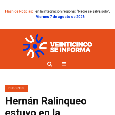
zo hincapié en la integración regional: “Nadie se salva solo”, dijo
Flash de Noticias:
El S
Viernes 7 de agosto de 2026
DEPORTES
Hernán Ralinqueo
estuvo en la