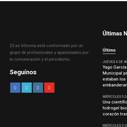
Últimas N
25 se Informa está conformado por un
Último
grupo de profesionales y apasionados por
la comunicación y el periodismo.
JUEVES 6 DE 
Yago García
Seguínos
Municipal p
estaban los
embanderan 
MIÉRCOLES 5 
Una científi
hidrogel bio
corazón tras
MIÉRCOLES 5 