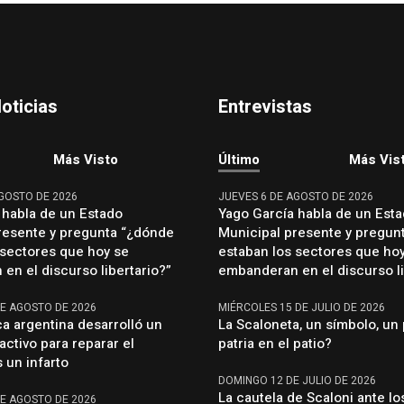
oticias
Entrevistas
Más Visto
Último
Más Vis
AGOSTO DE 2026
JUEVES 6 DE AGOSTO DE 2026
 habla de un Estado
Yago García habla de un Est
resente y pregunta “¿dónde
Municipal presente y pregun
 sectores que hoy se
estaban los sectores que ho
en el discurso libertario?”
embanderan en el discurso li
DE AGOSTO DE 2026
MIÉRCOLES 15 DE JULIO DE 2026
ca argentina desarrolló un
La Scaloneta, un símbolo, un 
activo para reparar el
patria en el patio?
 un infarto
DOMINGO 12 DE JULIO DE 2026
La cautela de Scaloni ante lo
DE AGOSTO DE 2026