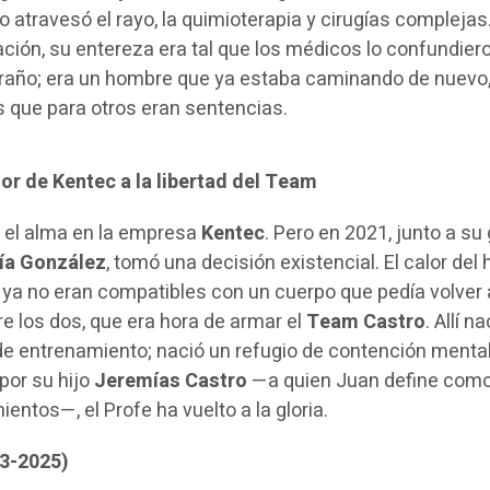
o atravesó el rayo, la quimioterapia y cirugías complejas
ración, su entereza era tal que los médicos lo confundier
xtraño; era un hombre que ya estaba caminando de nuevo
 que para otros eran sentencias.
lor de Kentec a la libertad del Team
 el alma en la empresa
Kentec
. Pero en 2021, junto a su
ía González
, tomó una decisión existencial. El calor del 
a ya no eran compatibles con un cuerpo que pedía volver 
re los dos, que era hora de armar el
Team Castro
. Allí n
e entrenamiento; nació un refugio de contención mental
 por su hijo
Jeremías Castro
—a quien Juan define como
ntos—, el Profe ha vuelto a la gloria.
23-2025)