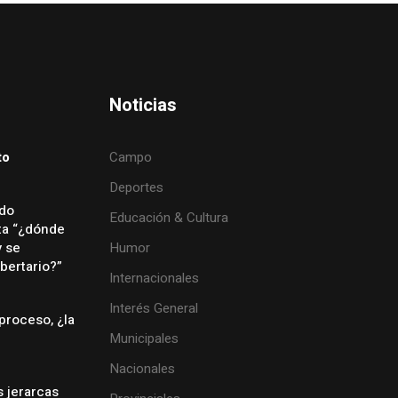
Noticias
to
Campo
Deportes
ado
Educación & Cultura
ta “¿dónde
y se
Humor
bertario?”
Internacionales
Interés General
proceso, ¿la
Municipales
Nacionales
s jerarcas