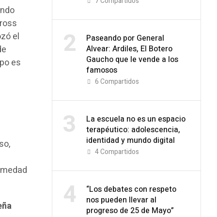
7
Compartidos
ando
Cross
2
zó el
Paseando por General
de
Alvear: Ardiles, El Botero
Gaucho que le vende a los
mpo es
famosos
6
Compartidos
3
La escuela no es un espacio
terapéutico: adolescencia,
identidad y mundo digital
so,
4
Compartidos
ermedad
4
“Los debates con respeto
nos pueden llevar al
eña
progreso de 25 de Mayo”