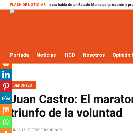
FLASH DE NOTICIAS:
Yago García habla de un Estado Municipal presente y pregunta “¿dón
Portada
Noticias
HCD
Nosotros
Opinión 
DEPORTES
Juan Castro: El maraton
triunfo de la voluntad
LUNES 16 DE FEBRERO DE 2026