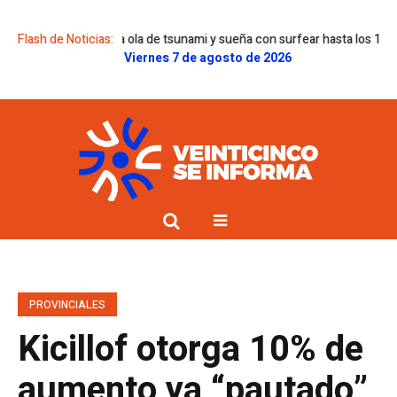
ue corrió una ola de tsunami y sueña con surfear hasta los 100 años
Flash de Noticias:
Ya
Viernes 7 de agosto de 2026
PROVINCIALES
Kicillof otorga 10% de
aumento ya “pautado”