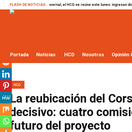
as el receso invernal, el HCD se reúne este lunes: ingresan dictámenes sobre
FLASH DE NOTICIAS:
Portada
Noticias
HCD
Nosotros
Opinión 
HCD
La reubicación del Cor
decisivo: cuatro comis
futuro del proyecto