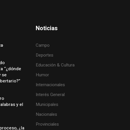
Noticias
to
Campo
Deportes
ado
Educación & Cultura
ta “¿dónde
y se
Humor
bertario?”
Internacionales
Interés General
rro
palabras y el
Municipales
Nacionales
Provinciales
proceso, ¿la