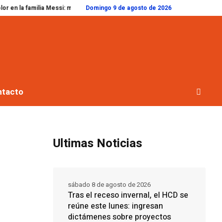
ia Messi: murió Jorge, el padre de Lionel, a los 68 años
Domingo 9 de agosto de 2026
El cuerpo en el hi
ntacto
Ultimas Noticias
sábado 8 de agosto de 2026
Tras el receso invernal, el HCD se
reúne este lunes: ingresan
dictámenes sobre proyectos