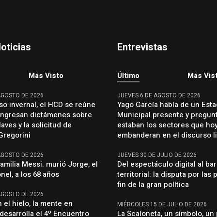
oticias
Entrevistas
Más Visto
Último
Más Vis
AGOSTO DE 2026
JUEVES 6 DE AGOSTO DE 2026
so invernal, el HCD se reúne
Yago García habla de un Est
 ingresan dictámenes sobre
Municipal presente y pregun
aves y la solicitud de
estaban los sectores que ho
Gregorini
embanderan en el discurso li
AGOSTO DE 2026
JUEVES 30 DE JULIO DE 2026
familia Messi: murió Jorge, el
Del espectáculo digital al ba
nel, a los 68 años
territorial: la disputa por las 
fin de la gran política
AGOSTO DE 2026
 el hielo, la mente en
MIÉRCOLES 15 DE JULIO DE 2026
 desarrolla el 4º Encuentro
La Scaloneta, un símbolo, un 