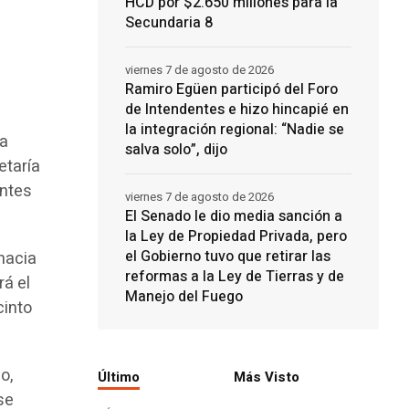
HCD por $2.650 millones para la
Secundaria 8
viernes 7 de agosto de 2026
Ramiro Egüen participó del Foro
de Intendentes e hizo hincapié en
la integración regional: “Nadie se
la
salva solo”, dijo
etaría
antes
viernes 7 de agosto de 2026
El Senado le dio media sanción a
la Ley de Propiedad Privada, pero
el Gobierno tuvo que retirar las
hacia
reformas a la Ley de Tierras y de
rá el
Manejo del Fuego
cinto
o,
Último
Más Visto
se