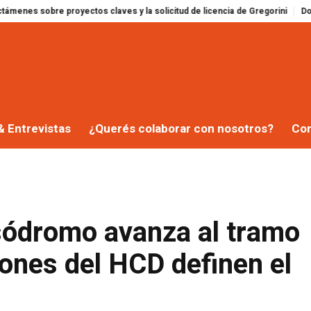
 proyectos claves y la solicitud de licencia de Gregorini
Dolor en la famil
& Entrevistas
¿Querés colaborar con nosotros?
Co
sódromo avanza al tramo
iones del HCD definen el