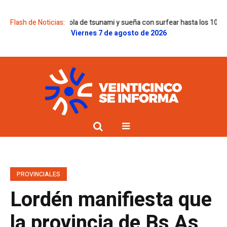
e corrió una ola de tsunami y sueña con surfear hasta los 100 años
Flash de Noticias:
Yag
Viernes 7 de agosto de 2026
PROVINCIALES
Lordén manifiesta que
la provincia de Bs As