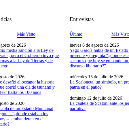
ticias
Entrevistas
Más Visto
Último
Más Vist
agosto de 2026
jueves 6 de agosto de 2026
dio media sanción a la Ley de
Yago García habla de un Estado
vada, pero el Gobierno tuvo que
presente y pregunta “¿dónde est
formas a la Ley de Tierras y de
sectores que hoy se embanderan 
Fuego
discurso libertario?”
gosto de 2026
miércoles 15 de julio de 2026
 desafió al océano: la historia
La Scaloneta, un símbolo, un pro
ue corrió una ola de tsunami y
patria en el patio?
fear hasta los 100 años
domingo 12 de julio de 2026
gosto de 2026
La cautela de Scaloni ante los je
habla de un Estado Municipal
narrativa
egunta “¿dónde estaban los
hoy se embanderan en el
tario?”