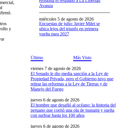
erosiona el respaldo a La Libertad
mercial,
Avanza
ad
afirmó.
miércoles 5 de agosto de 2026
Encuestas de julio: Javier Milei se
tros
ubica lejos del triunfo en primera
rollo y
vuelta para 2027
var
Último
Más Visto
viernes 7 de agosto de 2026
El Senado le dio media sanción a la Ley de
Propiedad Privada, pero el Gobierno tuvo que
retirar las reformas a la Ley de Tierras y de
Manejo del Fuego
jueves 6 de agosto de 2026
El hombre que desafió al océano: la historia del
peruano que corrió una ola de tsunami y sueña
con surfear hasta los 100 años
jueves 6 de agosto de 2026