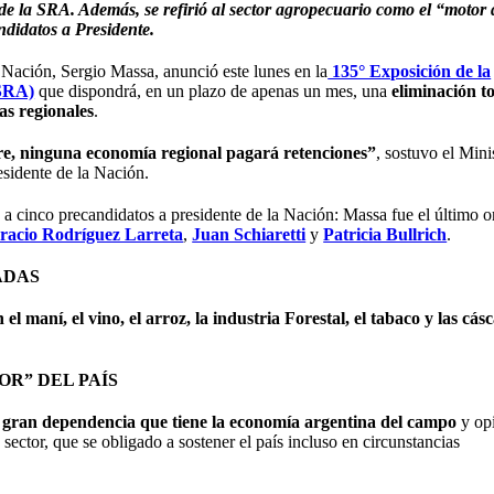
de la SRA. Además, se refirió al sector agropecuario como el “motor 
didatos a Presidente.
 Nación, Sergio Massa, anunció este lunes en la
135° Exposición de la
(SRA)
que dispondrá, en un plazo de apenas un mes, una
eliminación to
as regionales
.
bre, ninguna economía regional pagará retenciones”
, sostuvo el Mini
sidente de la Nación.
a cinco precandidatos a presidente de la Nación: Massa fue el último o
racio Rodríguez Larreta
,
Juan Schiaretti
y
Patricia Bullrich
.
ADAS
el maní, el vino, el arroz, la industria Forestal, el tabaco y las cás
R” DEL PAÍS
a
gran dependencia que tiene la economía argentina del campo
y op
 sector, que se obligado a sostener el país incluso en circunstancias