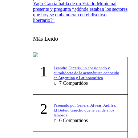
Yago García habla de un Estado Municipal
presente y pregunta “¿dónde estaban los sectores
que hoy se embanderan en el discurso
libertario?”
Más Leído
1
Leandro Ferraris, un apasionado y
autodidacta de la aeronáutica conocido
en Argentina y Latinoamérica
7
Compartidos
2
Paseando por General Alvear: Ardiles,
El Botero Gaucho que le vende a los
famosos
6
Compartidos