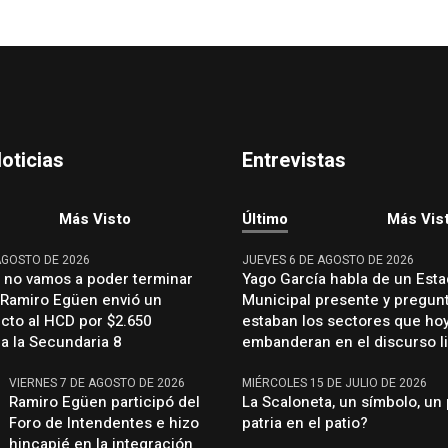
oticias
Entrevistas
Más Visto
Último
Más Vis
AGOSTO DE 2026
JUEVES 6 DE AGOSTO DE 2026
, no vamos a poder terminar
Yago García habla de un Est
: Ramiro Egüen envió un
Municipal presente y pregun
cto al HCD por $2.650
estaban los sectores que ho
a la Secundaria 8
embanderan en el discurso li
VIERNES 7 DE AGOSTO DE 2026
MIÉRCOLES 15 DE JULIO DE 2026
Ramiro Egüen participó del
La Scaloneta, un símbolo, un 
Foro de Intendentes e hizo
patria en el patio?
hincapié en la integración