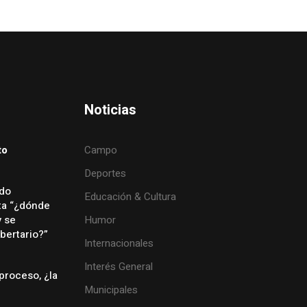
Noticias
to
Campo
Deportes
ado
Educación & Cultura
ta “¿dónde
y se
Humor
bertario?”
Internacionales
Interés General
proceso, ¿la
Municipales