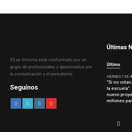
Últimas N
25 se Informa está conformado por un
Último
grupo de profesionales y apasionados por
la comunicación y el periodismo.
VIERNES 7 DE 
“Si no votan
Seguínos
la escuela”
nuevo proye
millones par