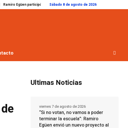
n participó del Foro de Intendentes e hizo hincapié en la integración regional
Sábado 8 de agosto de 2026
ntacto
Ultimas Noticias
 de
viernes 7 de agosto de 2026
“Si no votan, no vamos a poder
terminar la escuela”: Ramiro
Egüen envió un nuevo proyecto al