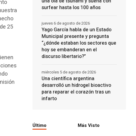
una ola de tsunami y sueña con
nto
surfear hasta los 100 años
nuestra
 hecho
jueves 6 de agosto de 2026
 de 25
Yago García habla de un Estado
Municipal presente y pregunta
“¿dónde estaban los sectores que
hoy se embanderan en el
discurso libertario?”
tienen
nciones
miércoles 5 de agosto de 2026
endo
Una científica argentina
omisión
desarrolló un hidrogel bioactivo
para reparar el corazón tras un
infarto
Último
Más Visto