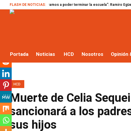
i no votan, no vamos a poder terminar la escuela”: Ramiro Egüen envió un n
FLASH DE NOTICIAS:
Portada
Noticias
HCD
Nosotros
Opinión 
HCD
Muerte de Celia Sequei
sancionará a los padre
sus hijos