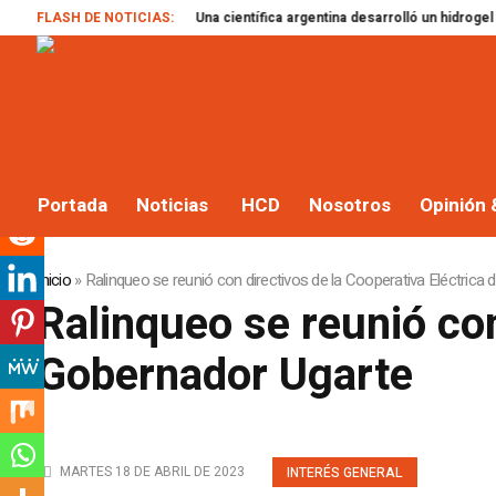
FLASH DE NOTICIAS:
Una científica argentina desarrolló un hidrogel bioactiv
Portada
Noticias
HCD
Nosotros
Opinión 
Inicio
»
Ralinqueo se reunió con directivos de la Cooperativa Eléctrica
Ralinqueo se reunió con
Gobernador Ugarte
MARTES 18 DE ABRIL DE 2023
INTERÉS GENERAL