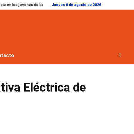
os jóvenes de barrios populares y erosiona el respaldo a La Libertad Avanza
Jueves 6 de agosto de 2026
ntacto
tiva Eléctrica de