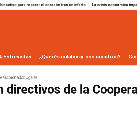
o para reparar el corazón tras un infarto
La crisis económica impacta en l
& Entrevistas
¿Querés colaborar con nosotros?
Co
 de Gobernador Ugarte
 directivos de la Coopera