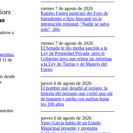
viernes 7 de agosto de 2026
iors
Ramiro Egüen participó del Foro de
Intendentes e hizo hincapié en la
no
integración regional: “Nadie se salva
solo”, dijo
ativos y
viernes 7 de agosto de 2026
El Senado le dio media sanción a la
Ley de Propiedad Privada, pero el
rgentina
,
Gobierno tuvo que retirar las reformas
l 11 de
a la Ley de Tierras y de Manejo del
Fuego
rlo desde
a
jueves 6 de agosto de 2026
El hombre que desafió al océano: la
historia del peruano que corrió una ola
de tsunami y sueña con surfear hasta
los 100 años
nuestro
jueves 6 de agosto de 2026
Yago García habla de un Estado
Municipal presente y pregunta