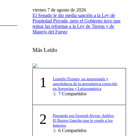
viernes 7 de agosto de 2026
El Senado le dio media sanción a la Ley de
Propiedad Privada, pero el Gobierno tuvo que
retirar las reformas a la Ley de Tierras y de
Manejo del Fuego
Más Leído
1
Leandro Ferraris, un apasionado y
autodidacta de la aeronáutica conocido
en Argentina y Latinoamérica
7
Compartidos
2
Paseando por General Alvear: Ardiles,
El Botero Gaucho que le vende a los
famosos
6
Compartidos