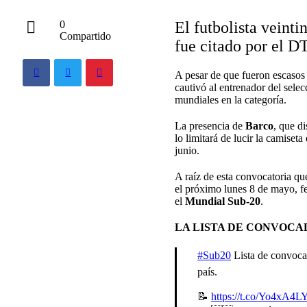
El futbolista veint
0
Compartido
fue citado por el D
A pesar de que fueron escasos 
cautivó al entrenador del sele
mundiales en la categoría.
La presencia de
Barco
, que d
lo limitará de lucir la camiset
junio.
A raíz de esta convocatoria qu
el próximo lunes 8 de mayo, f
el
Mundial Sub-20
.
LA LISTA DE CONVOCA
#Sub20
Lista de convoca
país.
📝
https://t.co/Yo4xA4L