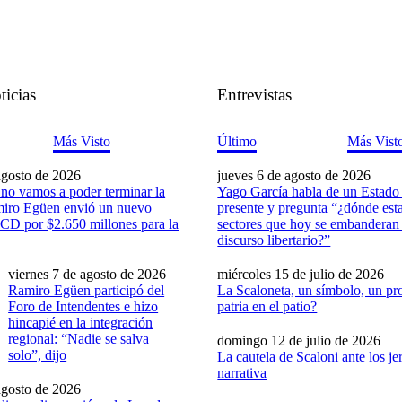
ticias
Entrevistas
Más Visto
Último
Más Vist
agosto de 2026
jueves 6 de agosto de 2026
 no vamos a poder terminar la
Yago García habla de un Estado
miro Egüen envió un nuevo
presente y pregunta “¿dónde est
HCD por $2.650 millones para la
sectores que hoy se embanderan 
discurso libertario?”
viernes 7 de agosto de 2026
miércoles 15 de julio de 2026
Ramiro Egüen participó del
La Scaloneta, un símbolo, un pro
Foro de Intendentes e hizo
patria en el patio?
hincapié en la integración
regional: “Nadie se salva
domingo 12 de julio de 2026
solo”, dijo
La cautela de Scaloni ante los je
narrativa
agosto de 2026