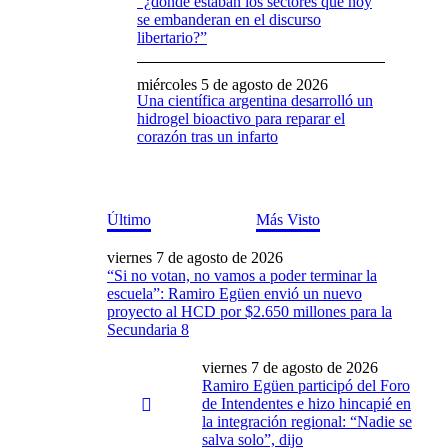
“¿dónde estaban los sectores que hoy
se embanderan en el discurso
libertario?”
miércoles 5 de agosto de 2026
Una científica argentina desarrolló un
hidrogel bioactivo para reparar el
corazón tras un infarto
Último
Más Visto
viernes 7 de agosto de 2026
“Si no votan, no vamos a poder terminar la
escuela”: Ramiro Egüen envió un nuevo
proyecto al HCD por $2.650 millones para la
Secundaria 8
viernes 7 de agosto de 2026
Ramiro Egüen participó del Foro
de Intendentes e hizo hincapié en
la integración regional: “Nadie se
salva solo”, dijo