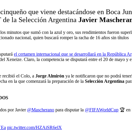
incinqueño que viene destacándose en Boca Jun
T de la Selección Argentina
Javier Maschera
los minutos que sumó con la azul y oro, sus rendimientos fueron superl
ccionado nacional, quien buscará romper la racha de 16 años sin títulos
isputará
el certamen internacional que se desarrollará en la República A
a del Xeneize. Claro, la competencia se disputará entre el 20 de mayo y e
e recibió el Colo, a
Jorge Almirón
ya le notificaron que no podrá tene
echa en la que comenzará la preparación de la
Selección Argentina
par
DOS
dos por Javier
@Mascherano
para disputar la
@FIFAWorldCup
🏆 en 
YEa
pic.twitter.com/HZAiSR6elX