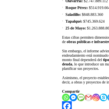
Olavarría:
$2.747.889.112
Roque Pérez:
$514.919.66
Saladillo:
$848.883.360
Tapalqué:
$745.369.624
25 de Mayo:
$1.263.888.8
Estas cifras permiten dimensio
de
obras públicas e infraest
Sin embargo, el informe advier
endeudamiento está nominado en
monto final dependerá del
tip
deuda
, lo que introduce un m
planificar sus proyectos.
Asimismo, el proyecto estable
decir, a obras y proyectos de i
Compartir