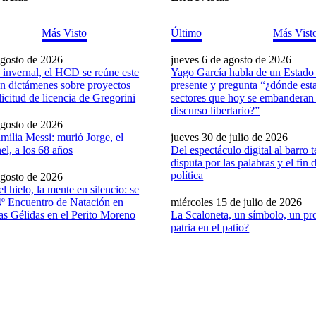
Más Visto
Último
Más Vist
agosto de 2026
jueves 6 de agosto de 2026
o invernal, el HCD se reúne este
Yago García habla de un Estado
an dictámenes sobre proyectos
presente y pregunta “¿dónde est
licitud de licencia de Gregorini
sectores que hoy se embanderan 
discurso libertario?”
agosto de 2026
amilia Messi: murió Jorge, el
jueves 30 de julio de 2026
el, a los 68 años
Del espectáculo digital al barro te
disputa por las palabras y el fin 
política
agosto de 2026
l hielo, la mente en silencio: se
 4º Encuentro de Natación en
miércoles 15 de julio de 2026
as Gélidas en el Perito Moreno
La Scaloneta, un símbolo, un pro
patria en el patio?