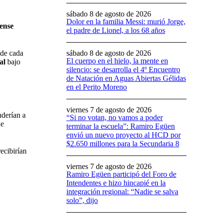
sábado 8 de agosto de 2026
Dolor en la familia Messi: murió Jorge,
rense
el padre de Lionel, a los 68 años
sábado 8 de agosto de 2026
de cada
El cuerpo en el hielo, la mente en
al
bajo
silencio: se desarrolla el 4º Encuentro
de Natación en Aguas Abiertas Gélidas
en el Perito Moreno
viernes 7 de agosto de 2026
nderían a
“Si no votan, no vamos a poder
de
terminar la escuela”: Ramiro Egüen
envió un nuevo proyecto al HCD por
$2.650 millones para la Secundaria 8
ecibirían
viernes 7 de agosto de 2026
Ramiro Egüen participó del Foro de
Intendentes e hizo hincapié en la
integración regional: “Nadie se salva
solo”, dijo