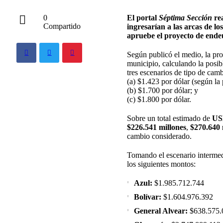
El portal
Séptima Sección
rea
0
Compartido
ingresarían a las arcas de l
apruebe el proyecto de ende
Según publicó el medio, la pr
municipio, calculando la posib
tres escenarios de tipo de camb
(a) $1.423 por dólar (según la
(b) $1.700 por dólar; y
(c) $1.800 por dólar.
Sobre un total estimado de
US
$226.541 millones
,
$270.640 
cambio considerado.
Tomando el escenario interm
los siguientes montos:
Azul:
$1.985.712.744
Bolívar:
$1.604.976.392
General Alvear:
$638.575.