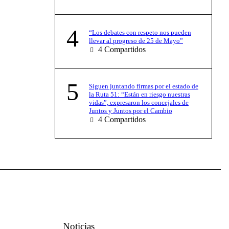
4
“Los debates con respeto nos pueden
llevar al progreso de 25 de Mayo”
4
Compartidos
5
Siguen juntando firmas por el estado de
la Ruta 51: “Están en riesgo nuestras
vidas”, expresaron los concejales de
Juntos y Juntos por el Cambio
4
Compartidos
Noticias