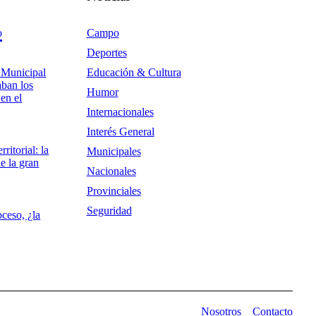
o
Campo
Deportes
 Municipal
Educación & Cultura
aban los
Humor
en el
Internacionales
Interés General
rritorial: la
Municipales
de la gran
Nacionales
Provinciales
Seguridad
ceso, ¿la
Nosotros
Contacto