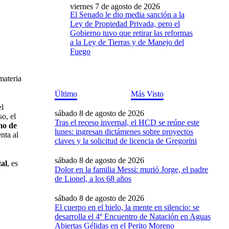
viernes 7 de agosto de 2026
El Senado le dio media sanción a la
Ley de Propiedad Privada, pero el
Gobierno tuvo que retirar las reformas
a la Ley de Tierras y de Manejo del
Fuego
materia
Último
Más Visto
el
sábado 8 de agosto de 2026
o, el
Tras el receso invernal, el HCD se reúne este
mo de
lunes: ingresan dictámenes sobre proyectos
nta al
claves y la solicitud de licencia de Gregorini
sábado 8 de agosto de 2026
tal
, es
Dolor en la familia Messi: murió Jorge, el padre
de Lionel, a los 68 años
sábado 8 de agosto de 2026
El cuerpo en el hielo, la mente en silencio: se
desarrolla el 4º Encuentro de Natación en Aguas
Abiertas Gélidas en el Perito Moreno