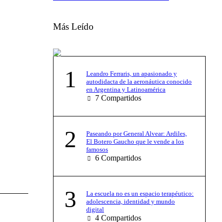
Más Leído
1
Leandro Ferraris, un apasionado y
autodidacta de la aeronáutica conocido
en Argentina y Latinoamérica
7
Compartidos
2
Paseando por General Alvear: Ardiles,
El Botero Gaucho que le vende a los
famosos
6
Compartidos
3
La escuela no es un espacio terapéutico:
adolescencia, identidad y mundo
digital
4
Compartidos