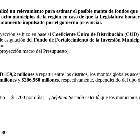
lizó un relevamiento para estimar el posible monto de fondos que
os ocho municipios de la región en caso de que la Legislatura bonae
udamiento impulsado por el gobierno provincial.
oyección se hizo en base al
Coeficiente Único de Distribución (CUD)
le asignación del
Fondo de Fortalecimiento de la Inversión Municip
io:
 proyección macro del Presupuesto);
D 159,2 millones
a repartir entre los distritos, los montos globales asce
millones
y
$286.560 millones
, respectivamente, dependiendo del tipo 
edio —$1.700 por dólar—,
Séptima Sección
calculó que los municipios r
080