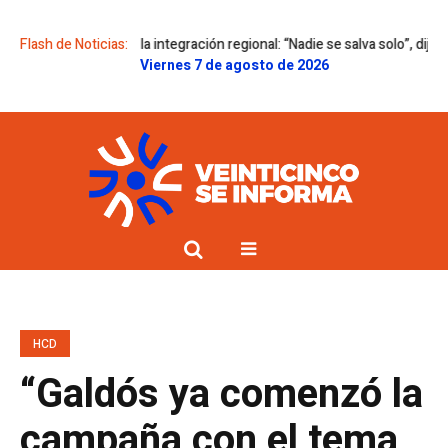
incapié en la integración regional: “Nadie se salva solo”, dijo
Flash de Noticias:
El Senad
Viernes 7 de agosto de 2026
HCD
“Galdós ya comenzó la
campaña con el tema