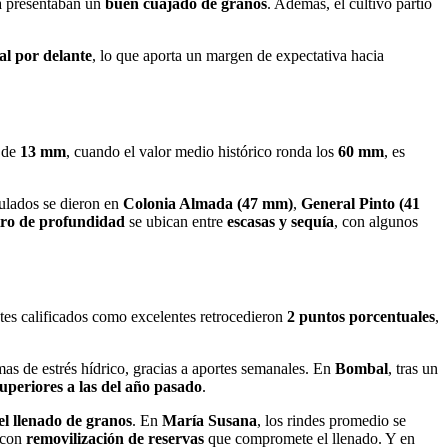
a presentaban un
buen cuajado de granos
. Además, el cultivo partió
al por delante
, lo que aporta un margen de expectativa hacia
e de
13 mm
, cuando el valor medio histórico ronda los
60 mm
, es
ulados se dieron en
Colonia Almada (47 mm)
,
General Pinto (41
tro de profundidad
se ubican entre
escasas y sequía
, con algunos
otes calificados como excelentes retrocedieron
2 puntos porcentuales
,
mas de estrés hídrico, gracias a aportes semanales. En
Bombal
, tras un
superiores a las del año pasado
.
 el llenado de granos
. En
María Susana
, los rindes promedio se
, con
removilización de reservas
que compromete el llenado. Y en