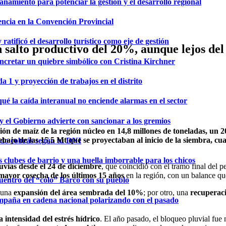
namiento para potenciar la gestión y el desarrollo regional
ncia en la Convención Provincial
ratificó el desarrollo turístico como eje de gestión
 salto productivo del 20%, aunque lejos del
concretar un quiebre simbólico con Cristina Kirchner
 1 y proyección de trabajos en el distrito
ué la caída interanual no enciende alarmas en el sector
y el Gobierno advierte con sancionar a los gremios
n de maíz de la región núcleo en 14,8 millones de toneladas, un 20
bajo de las 15,5 Mt que se proyectaban al inicio de la siembra, c
ndo cobrás según tu DNI
os clubes de barrio y una huella imborrable para los chicos
luvias desde el 24 de diciembre
, que coincidió con el tramo final del 
mayor cosecha de los últimos 15 años
en la región, con un balance qu
cuentro del “colo” Barco con su pueblo
, una
expansión del área sembrada del 10%
; por otro, una
recuperac
 campaña en cadena nacional polarizando con el pasado
 intensidad del estrés hídrico
. El año pasado, el bloqueo pluvial fue