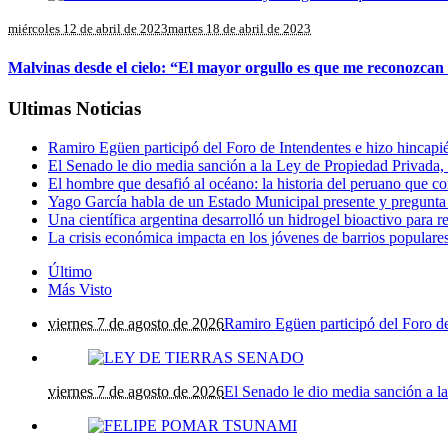
miércoles 12 de abril de 2023
martes 18 de abril de 2023
Malvinas desde el cielo: “El mayor orgullo es que me reconozcan
Ultimas Noticias
Ramiro Egüen participó del Foro de Intendentes e hizo hincapié 
El Senado le dio media sanción a la Ley de Propiedad Privada, 
El hombre que desafió al océano: la historia del peruano que co
Yago García habla de un Estado Municipal presente y pregunta 
Una científica argentina desarrolló un hidrogel bioactivo para re
La crisis económica impacta en los jóvenes de barrios populare
Último
Más Visto
viernes 7 de agosto de 2026
Ramiro Egüen participó del Foro de 
viernes 7 de agosto de 2026
El Senado le dio media sanción a la