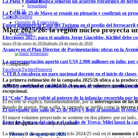
Portada
La Plata y Bahía Blanca sellaron un acuerdo estratégico de herma
Seguridad
HCD
La UCR de 25 de Mayo se reunió en plenario y confirmó su prese
Campo
Nosotros
Opinión & Entrevistas
Egüen inauguró la Casa del Turismo en el predio del ferrocarril y 
¿Querés colaborar con nosotros?
Maíz 2025/26: la región núcleo proyecta un
Contacto
Elecciones 2027: para el analista Jorge Giacobbe, Kicillof debe 
lunes 19 de enero de 2026
sábado 24 de enero de 2026
Avances en el Plan Director de Pavimentación: obras en la Avenida
La agroexportación aportó casi US$ 2.900 millones en julio: por q
0
Compartido
Facebook
Twitter
Pinterest
CTERA encabeza un paro nacional docente en el inicio de clases 
La primera estimación de la campaña 2025/26 ubica a la producció
millones cosechadas en 2024/25. Aun así, el volumen queda por de
ANSES confirmó el calendario de pagos de agosto: consultá cuá
excepcional.
El “Colo” Barco volvió al potrero de la infancia: recorrido por l
El recorte se explica, fundamentalmente, por la
interrupción de las l
llenado de granos. Pese a ello, la campaña se perfila como la
tercera 
El navegante que salió de 25 de Mayo y llegó al mundial: el reen
El mayor volumen proyectado se sostiene en dos pilares: por un lado
Entre las fuerzas del cielo y el caballo de Troya: Milei lanzó la
de los
82 qq/ha
de la campaña pasada.
La diferencia clave respecto del ciclo 2024/25 está en el
momento y la
Viernes 7 de agosto de 2026