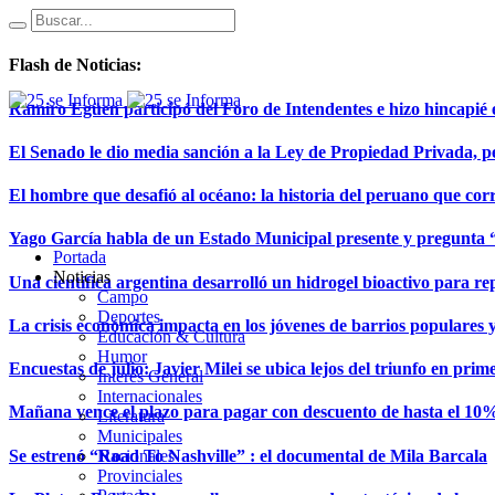
Flash de Noticias:
Ramiro Egüen participó del Foro de Intendentes e hizo hincapié en
El Senado le dio media sanción a la Ley de Propiedad Privada, pe
El hombre que desafió al océano: la historia del peruano que cor
Yago García habla de un Estado Municipal presente y pregunta “
Portada
Noticias
Una científica argentina desarrolló un hidrogel bioactivo para re
Campo
Deportes
La crisis económica impacta en los jóvenes de barrios populares 
Educación & Cultura
Humor
Encuestas de julio: Javier Milei se ubica lejos del triunfo en pri
Interés General
Internacionales
Mañana vence el plazo para pagar con descuento de hasta el 10%
Literatura
Municipales
Se estrenó “Road To Nashville” : el documental de Mila Barcala
Nacionales
Provinciales