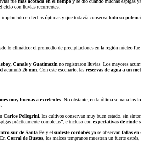
luvias fue
más acotada en el tiempo
y se dio cuando muchas espigas y
l ciclo con lluvias recurrentes.
, implantado en fechas óptimas y que todavía conserva
todo su potenci
e lo climático: el promedio de precipitaciones en la región núcleo fu
eboy, Canals y Guatimozín
no registraron lluvias. Los mayores acum
nd
acumuló
26 mm
. Con este escenario, las
reservas de agua a un me
ones muy buenas a excelentes
. No obstante, en la última semana los l
a
.
En
Carlos Pellegrini
, los cultivos conservan muy buen estado, sin sínto
espigas prácticamente completas”, e incluso con
expectativas de rinde 
entro-sur de Santa Fe
y el
sudeste cordobés
ya se observan
fallas en
. En
Corral de Bustos
, los maíces tempranos muestran un fuerte estrés