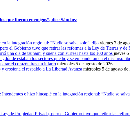
 los que fueron enemigos”, dice Sánchez
en la integración regional: “Nadie se salva solo”, dijo
viernes 7 de ag
pero el Gobierno tuvo que retirar las reformas a la Ley de Tierras y d
rrió una ola de tsunami y sueña con surfear hasta los 100 años
jueves 6
“¿dónde estaban los sectores que hoy se embanderan en el discurso libe
parar el corazón tras un infarto
miércoles 5 de agosto de 2026
s y erosiona el respaldo a La Libertad Avanza
miércoles 5 de agosto de
Intendentes e hizo hincapié en la integración regional: “Nadie se salva 
 Ley de Propiedad Privada, pero el Gobierno tuvo que retirar las refor