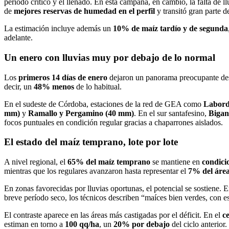
período crítico y el llenado. En esta campaña, en cambio, la falta de l
de
mejores reservas de humedad en el perfil
y transitó gran parte de
La estimación incluye además un
10% de maíz tardío y de segunda
adelante.
Un enero con lluvias muy por debajo de lo normal
Los
primeros 14 días de enero
dejaron un panorama preocupante desd
decir, un
48% menos
de lo habitual.
En el sudeste de Córdoba, estaciones de la red de GEA como
Labord
mm)
y
Ramallo y Pergamino (40 mm)
. En el sur santafesino,
Biga
focos puntuales en condición regular gracias a chaparrones aislados.
El estado del maíz temprano, lote por lote
A nivel regional, el
65% del maíz temprano
se mantiene en
condici
mientras que los regulares avanzaron hasta representar el
7% del áre
En zonas favorecidas por lluvias oportunas, el potencial se sostiene. 
breve período seco, los técnicos describen “maíces bien verdes, con 
El contraste aparece en las áreas más castigadas por el déficit. En el
c
estiman en torno a
100 qq/ha
, un
20% por debajo
del ciclo anterior