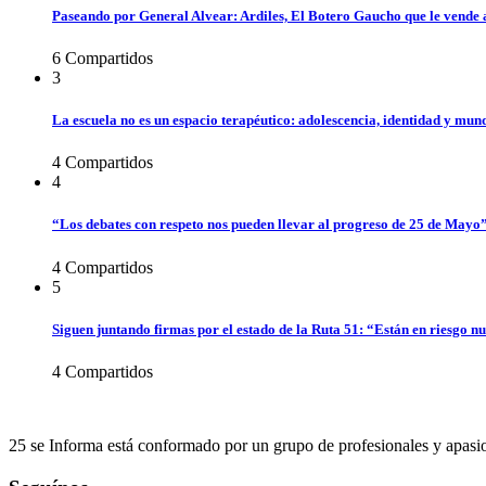
Paseando por General Alvear: Ardiles, El Botero Gaucho que le vende 
6
Compartidos
3
La escuela no es un espacio terapéutico: adolescencia, identidad y mund
4
Compartidos
4
“Los debates con respeto nos pueden llevar al progreso de 25 de Mayo
4
Compartidos
5
Siguen juntando firmas por el estado de la Ruta 51: “Están en riesgo n
4
Compartidos
25 se Informa está conformado por un grupo de profesionales y apasi