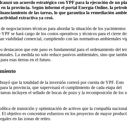
lcanzó un acuerdo estratégico con YPF para la ejecución de un pl
en la provincia. Según informó el portal Energía Online, la petrol
financiamiento de las tareas, lo que garantiza la remediación ambie
actividad extractiva ya cesó.
e de negociaciones técnicas para abordar la situación de los yacimientos
YPF se hará cargo de los costos operativos y técnicos para el cierre def
an viabilidad comercial, cumpliendo con las normativas ambientales vi
o destacaron que este paso es fundamental para el ordenamiento del terr
naturales. La medida no solo reduce pasivos ambientales, sino que tambi
ara esas tierras en el futuro.
amiento
ubrayó que la totalidad de la inversión correrá por cuenta de YPF. Esto
o para la provincia, que supervisará el cumplimiento de cada etapa del
areas incluyen el sellado de bocas de pozo y la recomposición de los s
olítica de transición y optimización de activos que la compañía nacional
r. El objetivo es concentrar esfuerzos en los proyectos de mayor product
egales en las zonas de retiro.