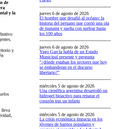
an de
era
ntal y la
jueves 6 de agosto de 2026
El hombre que desafió al océano: la
historia del peruano que corrió una ola
de tsunami y sueña con surfear hasta
los 100 años
initivo
gentes.
jueves 6 de agosto de 2026
itorio y
Yago García habla de un Estado
én
Municipal presente y pregunta
“¿dónde estaban los sectores que hoy
se embanderan en el discurso
libertario?”
miércoles 5 de agosto de 2026
Una científica argentina desarrolló un
uelos
hidrogel bioactivo para reparar el
corazón tras un infarto
 lleva
miércoles 5 de agosto de 2026
ividad,
La crisis económica impacta en los
jóvenes de barrios populares y