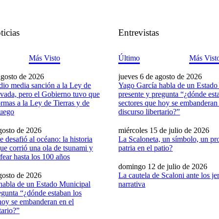
ticias
Entrevistas
Más Visto
Último
Más Vist
agosto de 2026
jueves 6 de agosto de 2026
dio media sanción a la Ley de
Yago García habla de un Estado
vada, pero el Gobierno tuvo que
presente y pregunta “¿dónde est
formas a la Ley de Tierras y de
sectores que hoy se embanderan 
Fuego
discurso libertario?”
gosto de 2026
miércoles 15 de julio de 2026
 desafió al océano: la historia
La Scaloneta, un símbolo, un pro
ue corrió una ola de tsunami y
patria en el patio?
fear hasta los 100 años
domingo 12 de julio de 2026
gosto de 2026
La cautela de Scaloni ante los je
habla de un Estado Municipal
narrativa
egunta “¿dónde estaban los
hoy se embanderan en el
tario?”