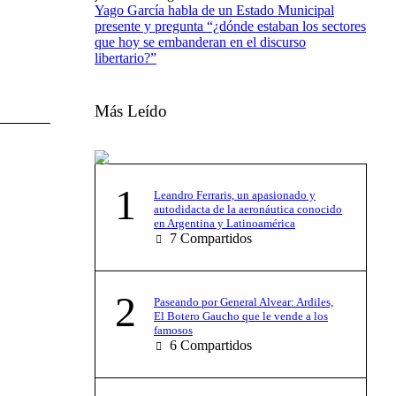
Yago García habla de un Estado Municipal
presente y pregunta “¿dónde estaban los sectores
que hoy se embanderan en el discurso
libertario?”
Más Leído
1
Leandro Ferraris, un apasionado y
autodidacta de la aeronáutica conocido
en Argentina y Latinoamérica
7
Compartidos
2
Paseando por General Alvear: Ardiles,
El Botero Gaucho que le vende a los
famosos
6
Compartidos