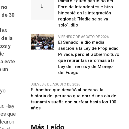
Ramiro Egüen participó del
 no
Foro de Intendentes e hizo
hincapié en la integración
 de 30
regional: “Nadie se salva
o
solo”, dijo
ales
VIERNES 7 DE AGOSTO DE 2026
 de la
El Senado le dio media
tos y
sanción a la Ley de Propiedad
de
Privada, pero el Gobierno tuvo
que retirar las reformas a la
a este
Ley de Tierras y de Manejo
e un
del Fuego
JUEVES 6 DE AGOSTO DE 2026
El hombre que desafió al océano: la
ayo
historia del peruano que corrió una ola de
tsunami y sueña con surfear hasta los 100
ur. Hay
años
tes que
elearon
Más Leído