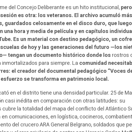
me del Concejo Deliberante es un hito institucional,
pero
bsesión es otra: los veteranos. El archivo acumuló más
s, guardados celosamente en el disco duro, que lueg
n una hora y media de película y en capítulos individu
Tube. Es un material con destino pedagógico, un cofre
scuelas de hoy y las generaciones del futuro —los nie
yo— tengan un documento histórico donde los
rostros 
 inmortalizados para siempre. La
comunidad necesitab
Torres: el creador del documental pedagógico “Voces d
esfuerzo se transforma en patrimonio local.
cató en el distrito tiene una densidad particular. 25 de M
n casi inédita en comparación con otras latitudes: su
cubre la totalidad del mapa del conflicto del Atlántico S
 en comunicaciones, en logística, cocineros, combatien
iento del crucero ARA General Belgrano, soldados que p