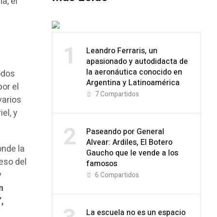
a, el
1
Leandro Ferraris, un
apasionado y autodidacta de
la aeronáutica conocido en
odos
Argentina y Latinoamérica
or el
7
Compartidos
varios
el, y
.
2
Paseando por General
Alvear: Ardiles, El Botero
onde la
Gaucho que le vende a los
eso del
famosos
y
6
Compartidos
n
,
La escuela no es un espacio