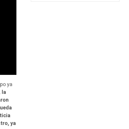
ipo ya
 la
aron
 queda
ticia
tro, ya