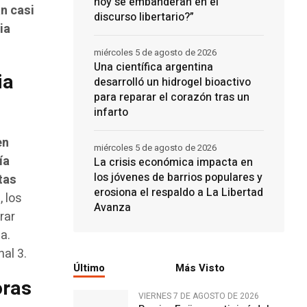
hoy se embanderan en el
n casi
discurso libertario?”
ia
miércoles 5 de agosto de 2026
Una científica argentina
ia
desarrolló un hidrogel bioactivo
para reparar el corazón tras un
infarto
en
miércoles 5 de agosto de 2026
ía
La crisis económica impacta en
los jóvenes de barrios populares y
tas
erosiona el respaldo a La Libertad
s
, los
Avanza
rar
a.
al 3.
Último
Más Visto
oras
VIERNES 7 DE AGOSTO DE 2026