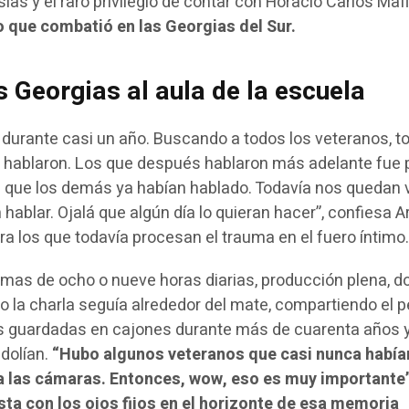
las y el raro privilegio de contar con Horacio Carlos Maffi
o que combatió en las Georgias del Sur.
s Georgias al aula de la escuela
 durante casi un año. Buscando a todos los veteranos, t
r, hablaron. Los que después hablaron más adelante fue p
e que los demás ya habían hablado. Todavía nos quedan 
hablar. Ojalá que algún día lo quieran hacer”, confiesa Ari
ara los que todavía procesan el trauma en el fuero íntimo
imas de ocho o nueve horas diarias, producción plena, d
 la charla seguía alrededor del mate, compartiendo el p
as guardadas en cajones durante más de cuarenta años 
 dolían.
“Hubo algunos veteranos que casi nunca había
a las cámaras. Entonces, wow, eso es muy importante”
sta con los ojos fijos en el horizonte de esa memoria