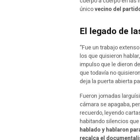
cuerpo a cuerpo en las is
único
vecino del partid
El legado de la
“Fue un trabajo extenso
los que quisieron habla
impulso que le dieron d
que todavía no quisieron 
deja la puerta abierta p
Fueron jornadas larguís
cámara se apagaba, pero
recuerdo, leyendo cart
habitando silencios que
hablado y hablaron par
recalca el documentali