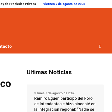
rivada, pero el Gobierno tuvo que retirar las reformas a la Ley de Tierras y 
Viernes 7 de agosto de 2026
ntacto
Ultimas Noticias
ico
viernes 7 de agosto de 2026
Ramiro Egüen participó del Foro
de Intendentes e hizo hincapié en
la integración regional: “Nadie se