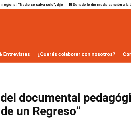
e salva solo”, dijo
El Senado le dio media sanción a la Ley de Propiedad P
& Entrevistas
¿Querés colaborar con nosotros?
Co
or del documental pedagóg
 de un Regreso”