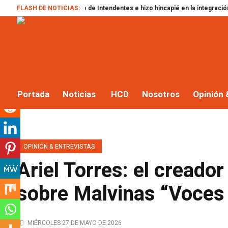
 del Foro de Intendentes e hizo hincapié en la integración regional: “Nadie s
FLASH DE NOTICIAS:
Portada
Noticias
HCD
Nosotros
Opinión 
OPINIÓN & ENTREVISTAS
Ariel Torres: el cread
sobre Malvinas “Voces
MIÉRCOLES 27 DE MAYO DE 2026